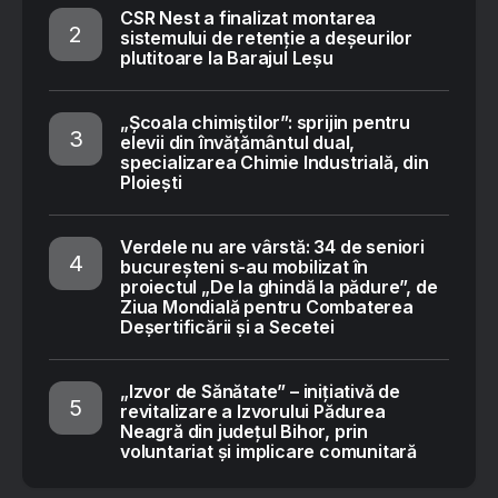
CSR Nest a finalizat montarea
sistemului de retenție a deșeurilor
plutitoare la Barajul Leșu
„Școala chimiștilor”: sprijin pentru
elevii din învățământul dual,
specializarea Chimie Industrială, din
Ploiești
Verdele nu are vârstă: 34 de seniori
bucureșteni s-au mobilizat în
proiectul „De la ghindă la pădure”, de
Ziua Mondială pentru Combaterea
Deșertificării și a Secetei
„Izvor de Sănătate” – inițiativă de
revitalizare a Izvorului Pădurea
Neagră din județul Bihor, prin
voluntariat și implicare comunitară