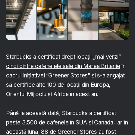
Starbucks a certificat drept locații „mai verzi”
cinci dintre cafenelele sale din Marea Britanie
în
cadrul inițiativei ”Greener Stores” și s-a angajat
să certifice alte 100 de locații din Europa,
Orientul Mijlociu și Africa în acest an.
Până la această dată, Starbucks a certificat
peste 3.500 de cafenele în SUA și Canada, iar în
această lună, 88 de Greener Stores au fost