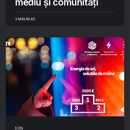
mediu și comunități
2 MIN READ
E.ON