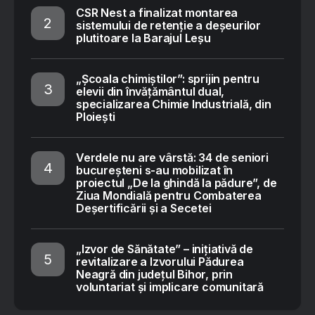
CSR Nest a finalizat montarea
sistemului de retenție a deșeurilor
plutitoare la Barajul Leșu
„Școala chimiștilor”: sprijin pentru
elevii din învățământul dual,
specializarea Chimie Industrială, din
Ploiești
Verdele nu are vârstă: 34 de seniori
bucureșteni s-au mobilizat în
proiectul „De la ghindă la pădure”, de
Ziua Mondială pentru Combaterea
Deșertificării și a Secetei
„Izvor de Sănătate” – inițiativă de
revitalizare a Izvorului Pădurea
Neagră din județul Bihor, prin
voluntariat și implicare comunitară