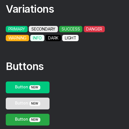
Variations
PRIMARY
SECONDARY
SUCCESS
DANGER
WARNING
INFO
DARK
LIGHT
Buttons
Button
NEW
Button
NEW
Button
NEW