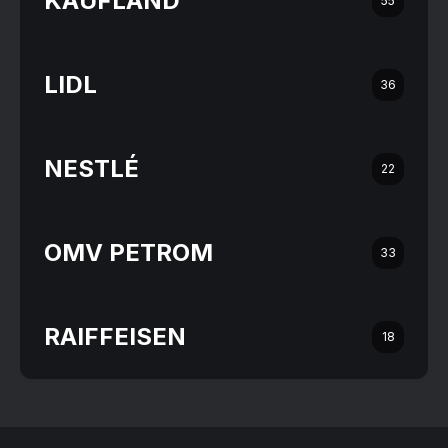
KAUFLAND
55
LIDL
36
NESTLÉ
22
OMV PETROM
33
RAIFFEISEN
18