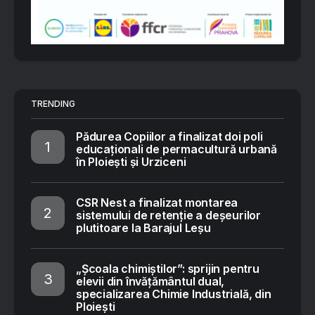
TRENDING
Pădurea Copiilor a finalizat doi poli
educaționali de permacultură urbană
în Ploiești și Urziceni
CSR Nest a finalizat montarea
sistemului de retenție a deșeurilor
plutitoare la Barajul Leșu
„Școala chimiștilor”: sprijin pentru
elevii din învățământul dual,
specializarea Chimie Industrială, din
Ploiești