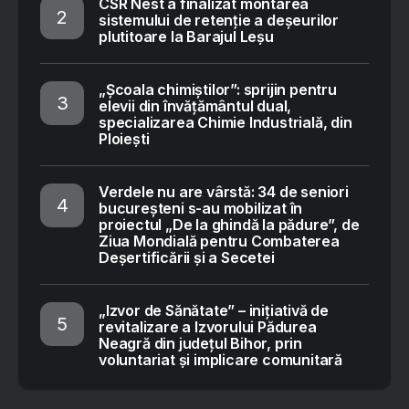
CSR Nest a finalizat montarea
sistemului de retenție a deșeurilor
plutitoare la Barajul Leșu
„Școala chimiștilor”: sprijin pentru
elevii din învățământul dual,
specializarea Chimie Industrială, din
Ploiești
Verdele nu are vârstă: 34 de seniori
bucureșteni s-au mobilizat în
proiectul „De la ghindă la pădure”, de
Ziua Mondială pentru Combaterea
Deșertificării și a Secetei
„Izvor de Sănătate” – inițiativă de
revitalizare a Izvorului Pădurea
Neagră din județul Bihor, prin
voluntariat și implicare comunitară