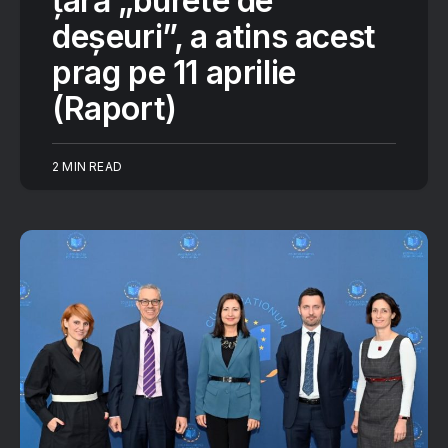
țară „burete de
deșeuri”, a atins acest
prag pe 11 aprilie
(Raport)
2 MIN READ