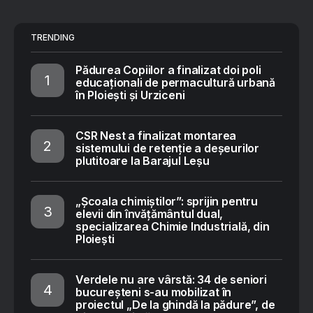
TRENDING
Pădurea Copiilor a finalizat doi poli
educaționali de permacultură urbană
în Ploiești și Urziceni
CSR Nest a finalizat montarea
sistemului de retenție a deșeurilor
plutitoare la Barajul Leșu
„Școala chimiștilor”: sprijin pentru
elevii din învățământul dual,
specializarea Chimie Industrială, din
Ploiești
Verdele nu are vârstă: 34 de seniori
bucureșteni s-au mobilizat în
proiectul „De la ghindă la pădure”, de