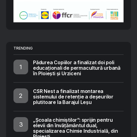
TRENDING
Pădurea Copiilor a finalizat doi poli
educaționali de permacultură urbană
în Ploiești și Urziceni
CSR Nest a finalizat montarea
sistemului de retenție a deșeurilor
plutitoare la Barajul Leșu
„Școala chimiștilor”: sprijin pentru
elevii din învățământul dual,
specializarea Chimie Industrială, din
Ploiești