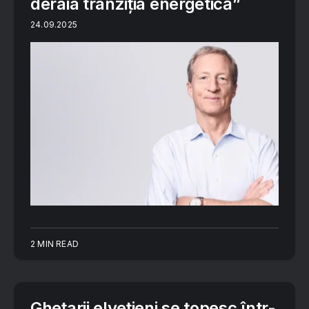
deraia tranziția energetică”
24.09.2025
2 MIN READ
Ghețarii elvețieni se topesc într-