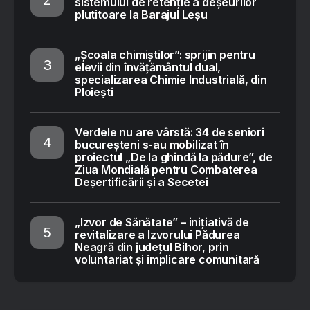
sistemului de retenție a deșeurilor
plutitoare la Barajul Leșu
„Școala chimiștilor”: sprijin pentru
elevii din învățământul dual,
specializarea Chimie Industrială, din
Ploiești
Verdele nu are vârstă: 34 de seniori
bucureșteni s-au mobilizat în
proiectul „De la ghindă la pădure”, de
Ziua Mondială pentru Combaterea
Deșertificării și a Secetei
„Izvor de Sănătate” – inițiativă de
revitalizare a Izvorului Pădurea
Neagră din județul Bihor, prin
voluntariat și implicare comunitară