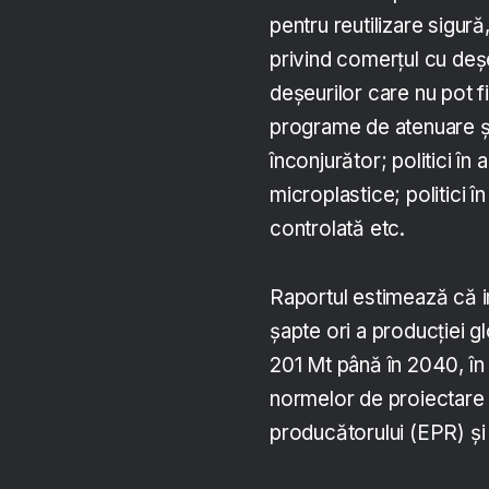
pentru reutilizare sigură, 
privind comerțul cu deșe
deșeurilor care nu pot fi
programe de atenuare și 
înconjurător; politici în
microplastice; politici î
controlată etc.
Raportul estimează că 
șapte ori a producției g
201 Mt până în 2040, în 
normelor de proiectare 
producătorului (EPR) și 