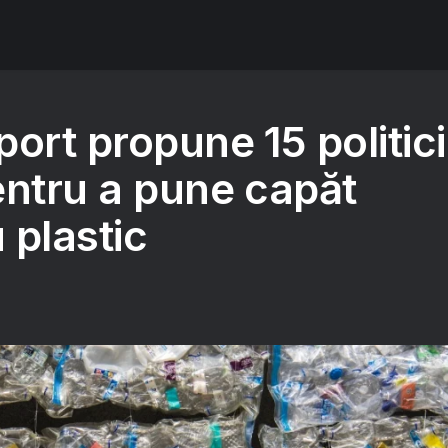
ort propune 15 politici
entru a pune capăt
u plastic