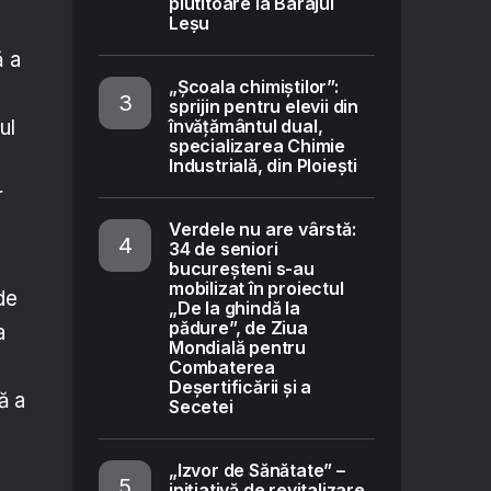
plutitoare la Barajul
Leșu
ă a
„Școala chimiștilor”:
sprijin pentru elevii din
învățământul dual,
ul
specializarea Chimie
Industrială, din Ploiești
r
Verdele nu are vârstă:
34 de seniori
bucureșteni s-au
mobilizat în proiectul
de
„De la ghindă la
pădure”, de Ziua
a
Mondială pentru
Combaterea
Deșertificării și a
ă a
Secetei
„Izvor de Sănătate” –
inițiativă de revitalizare