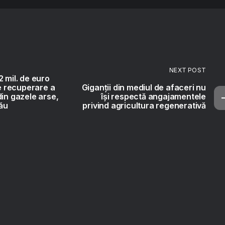
NEXT POST
 mil. de euro
de recuperare a
Giganții din mediul de afaceri nu
din gazele arse,
își respectă angajamentele
zău
privind agricultura regenerativă