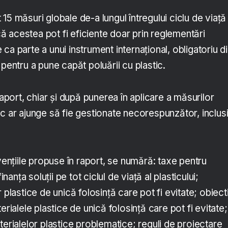
15 măsuri globale de-a lungul întregului ciclu de viață 
 că acestea pot fi eficiente doar prin reglementări
ca parte a unui instrument internațional, obligatoriu d
 pentru a pune capăt poluării cu plastic.
raport, chiar și după punerea în aplicare a măsurilor
c ar ajunge să fie gestionate necorespunzător, inclus
rvențiile propuse în raport, se numără: taxe pentru
inanța soluții pe tot ciclul de viață al plasticului;
 plastice de unică folosință care pot fi evitate; obiect
erialele plastice de unică folosință care pot fi evitate;
terialelor plastice problematice; reguli de proiectare