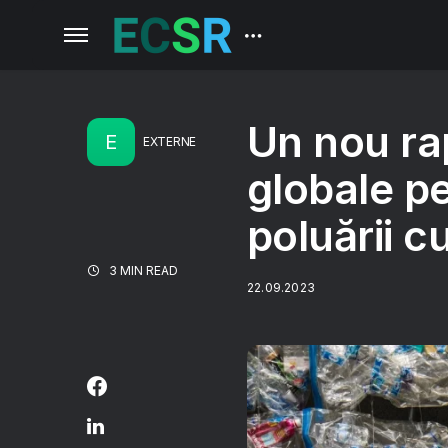
Un nou rap
E
EXTERNE
globale p
poluării c
3 MIN READ
22.09.2023