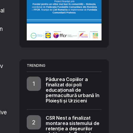
al
in
iv
TRENDING
Pădurea Copiilor a
finalizat doi poli
educaționali de
permacultură urbană în
Ploiești și Urziceni
ive
CSR Nest a finalizat
montarea sistemului de
retenție a deșeurilor