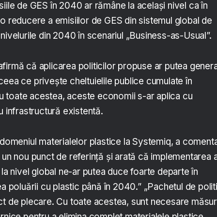
iile de GES în 2040 ar rămâne la același nivel ca în
 o reducere a emisiilor de GES din sistemul global de
nivelurile din 2040 în scenariul „Business-as-Usual”.
firmă că aplicarea politicilor propuse ar putea gener
eea ce privește cheltuielile publice cumulate în
 toate acestea, aceste economii s-ar aplica cu
u infrastructură existentă.
 domeniul materialelor plastice la Systemiq, a comenta
 un nou punct de referință și arată că implementarea a
 la nivel global ne-ar putea duce foarte departe în
a poluării cu plastic până în 2040.” „Pachetul de politi
ct de plecare. Cu toate acestea, sunt necesare măsur
rnice pentru a elimina complet materialele plastice