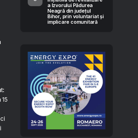
a Izvorului Pădurea
Neagră din județul
Bihor, prin voluntariat și
implicare comunitară
a
t:
 15
ci
i