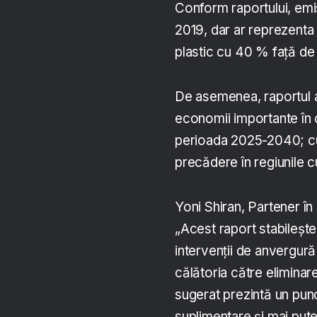
Conform raportului, emis
2019, dar ar reprezenta
plastic cu 40 % față de 
De asemenea, raportul a
economii importante în c
perioada 2025-2040; cu
precădere în regiunile c
Yoni Shiran, Partener în
„Acest raport stabilește
intervenții de anvergură
călătoria către eliminare
sugerat prezintă un pun
suplimentare și mai pute