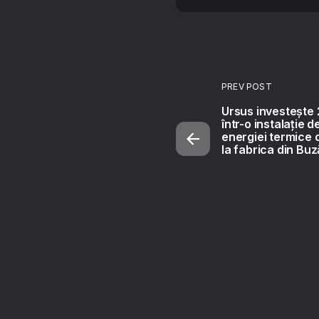
PREV POST
Ursus investește 2
într-o instalație 
energiei termice 
la fabrica din Bu