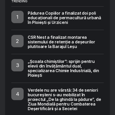
TRENDING
Pădurea Copiilor a finalizat doi poli
educaționali de permacultură urbană
în Ploiești și Urziceni
CSR Nest a finalizat montarea
sistemului de retenție a deșeurilor
plutitoare la Barajul Leșu
„Școala chimiștilor”: sprijin pentru
elevii din învățământul dual,
specializarea Chimie Industrială, din
Ploiești
Verdele nu are vârstă: 34 de seniori
bucureșteni s-au mobilizat în
proiectul „De la ghindă la pădure”, de
Ziua Mondială pentru Combaterea
Deșertificării și a Secetei