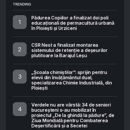
TRENDING
Pădurea Copiilor a finalizat doi poli
educaționali de permacultură urbană
în Ploiești și Urziceni
CSR Nest a finalizat montarea
sistemului de retenție a deșeurilor
plutitoare la Barajul Leșu
„Școala chimiștilor”: sprijin pentru
elevii din învățământul dual,
specializarea Chimie Industrială, din
Ploiești
Verdele nu are vârstă: 34 de seniori
bucureșteni s-au mobilizat în
proiectul „De la ghindă la pădure”, de
Ziua Mondială pentru Combaterea
Deșertificării și a Secetei