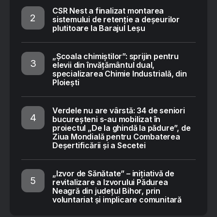
CSR Nest a finalizat montarea
sistemului de retenție a deșeurilor
plutitoare la Barajul Leșu
„Școala chimiștilor”: sprijin pentru
elevii din învățământul dual,
specializarea Chimie Industrială, din
Ploiești
Verdele nu are vârstă: 34 de seniori
bucureșteni s-au mobilizat în
proiectul „De la ghindă la pădure”, de
Ziua Mondială pentru Combaterea
Deșertificării și a Secetei
„Izvor de Sănătate” – inițiativă de
revitalizare a Izvorului Pădurea
Neagră din județul Bihor, prin
voluntariat și implicare comunitară