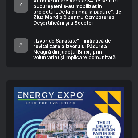
Verdele nu are vârstă: 34 de seniori
bucureșteni s-au mobilizat în
proiectul „De la ghindă la pădure”, de
Ziua Mondială pentru Combaterea
Deșertificării și a Secetei
„Izvor de Sănătate” – inițiativă de
revitalizare a Izvorului Pădurea
Neagră din județul Bihor, prin
voluntariat și implicare comunitară