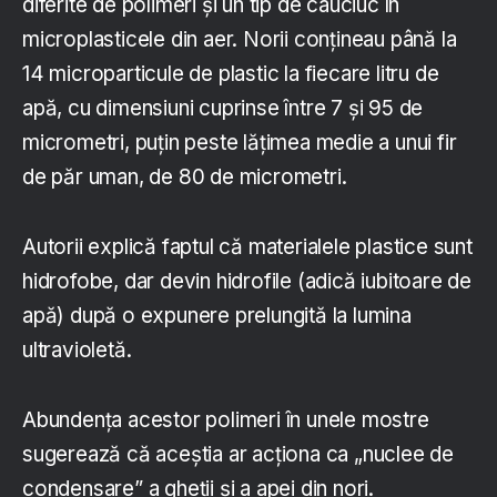
diferite de polimeri și un tip de cauciuc în
microplasticele din aer. Norii conțineau până la
14 microparticule de plastic la fiecare litru de
apă, cu dimensiuni cuprinse între 7 și 95 de
micrometri, puțin peste lățimea medie a unui fir
de păr uman, de 80 de micrometri.
Autorii explică faptul că materialele plastice sunt
hidrofobe, dar devin hidrofile (adică iubitoare de
apă) după o expunere prelungită la lumina
ultravioletă.
Abundența acestor polimeri în unele mostre
sugerează că aceștia ar acționa ca „nuclee de
condensare” a gheții și a apei din nori.