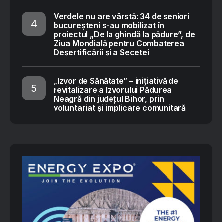
Verdele nu are vârstă: 34 de seniori
bucureșteni s-au mobilizat în
proiectul „De la ghindă la pădure”, de
Ziua Mondială pentru Combaterea
Deșertificării și a Secetei
„Izvor de Sănătate” – inițiativă de
revitalizare a Izvorului Pădurea
Neagră din județul Bihor, prin
voluntariat și implicare comunitară