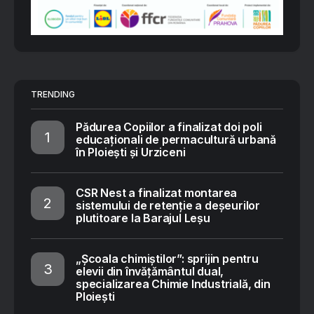
TRENDING
Pădurea Copiilor a finalizat doi poli
educaționali de permacultură urbană
în Ploiești și Urziceni
CSR Nest a finalizat montarea
sistemului de retenție a deșeurilor
plutitoare la Barajul Leșu
„Școala chimiștilor”: sprijin pentru
elevii din învățământul dual,
specializarea Chimie Industrială, din
Ploiești