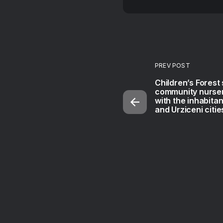
PREV POST
Children’s Forest
community nurser
with the inhabitan
and Urziceni citie