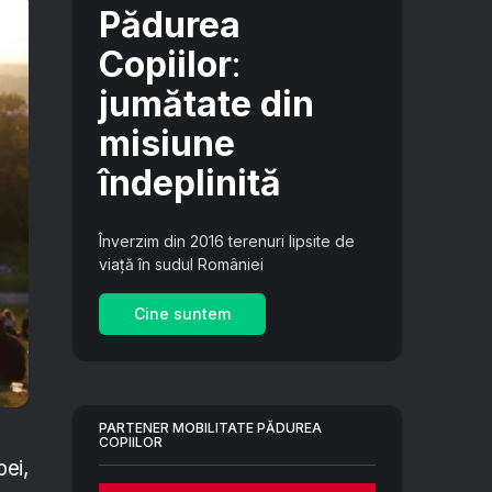
Pădurea
Copiilor
:
jumătate din
misiune
îndeplinită
Înverzim din 2016 terenuri lipsite de
viață în sudul României
Cine suntem
PARTENER MOBILITATE PĂDUREA
COPIILOR
pei,