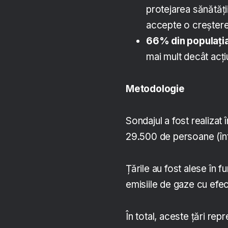
protejarea sănătății
accepte o creștere 
66% din populația
mai mult decât acț
Metodologie
Sondajul a fost realizat
29.500 de persoane (înt
Țările au fost alese în 
emisiile de gaze cu efec
În total, aceste țări r