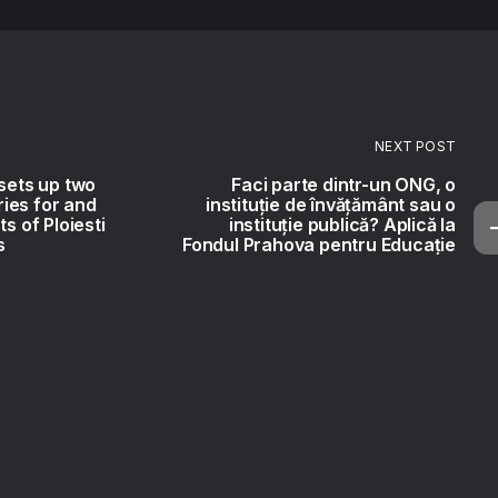
NEXT POST
 sets up two
Faci parte dintr-un ONG, o
ies for and
instituție de învățământ sau o
ts of Ploiesti
instituție publică? Aplică la
s
Fondul Prahova pentru Educație