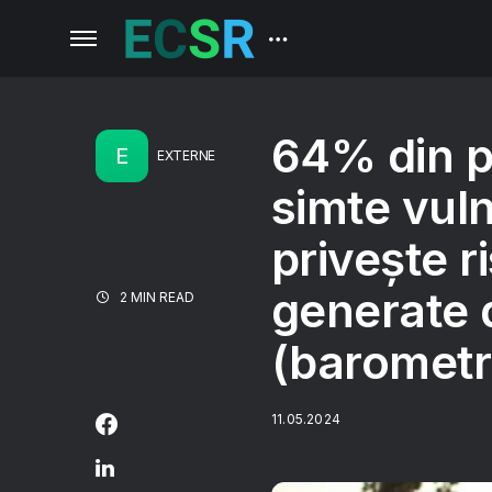
64% din p
E
EXTERNE
simte vuln
privește r
generate 
2 MIN READ
(barometr
11.05.2024