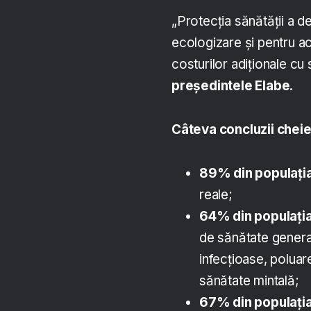
„Protecția sănătății a d
ecologizare și pentru 
costurilor adiționale cu 
președintele Elabe
.
Câteva concluzii cheie
89% din populația
reale;
64% din populația
de sănătate genera
infecțioase, poluar
sănătate mintală;
67% din populația