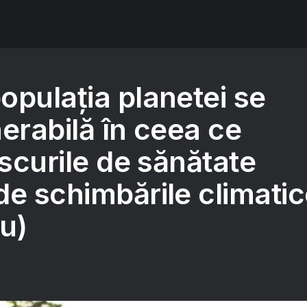
opulația planetei se
erabilă în ceea ce
iscurile de sănătate
de schimbările climati
u)