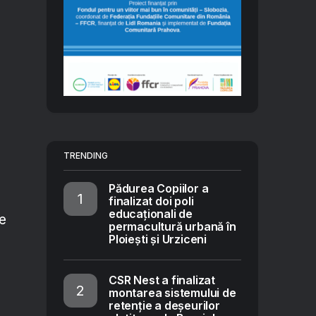
TRENDING
Pădurea Copiilor a
finalizat doi poli
educaționali de
le
permacultură urbană în
Ploiești și Urziceni
CSR Nest a finalizat
montarea sistemului de
retenție a deșeurilor