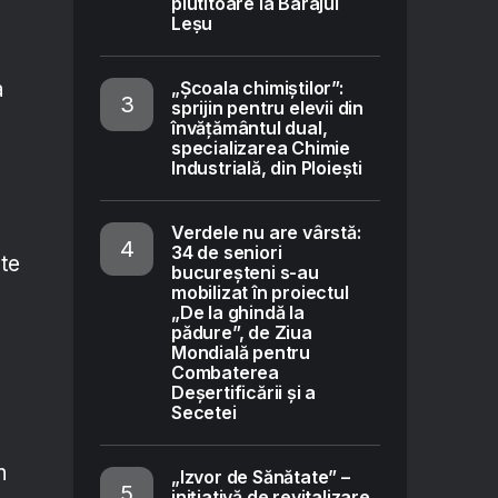
plutitoare la Barajul
Leșu
„Școala chimiștilor”:
a
sprijin pentru elevii din
învățământul dual,
specializarea Chimie
Industrială, din Ploiești
Verdele nu are vârstă:
34 de seniori
ste
bucureșteni s-au
mobilizat în proiectul
„De la ghindă la
pădure”, de Ziua
Mondială pentru
Combaterea
Deșertificării și a
Secetei
n
„Izvor de Sănătate” –
inițiativă de revitalizare