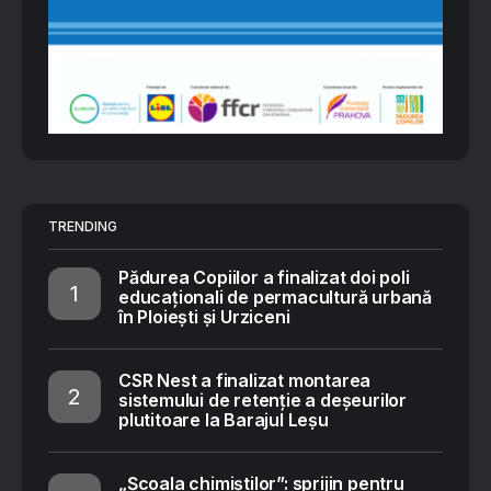
TRENDING
Pădurea Copiilor a finalizat doi poli
educaționali de permacultură urbană
în Ploiești și Urziceni
CSR Nest a finalizat montarea
sistemului de retenție a deșeurilor
plutitoare la Barajul Leșu
„Școala chimiștilor”: sprijin pentru