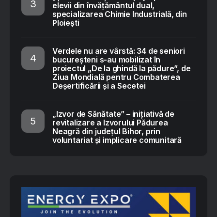
elevii din învățământul dual,
specializarea Chimie Industrială, din
Ploiești
Verdele nu are vârstă: 34 de seniori
bucureșteni s-au mobilizat în
proiectul „De la ghindă la pădure”, de
Ziua Mondială pentru Combaterea
Deșertificării și a Secetei
„Izvor de Sănătate” – inițiativă de
revitalizare a Izvorului Pădurea
Neagră din județul Bihor, prin
voluntariat și implicare comunitară