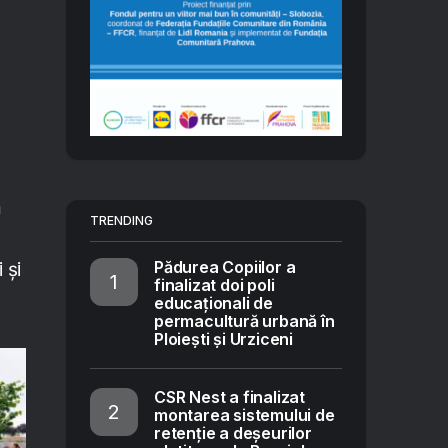
u
ă
TRENDING
Pădurea Copiilor a
 și
finalizat doi poli
educaționali de
permacultură urbană în
Ploiești și Urziceni
CSR Nest a finalizat
montarea sistemului de
retenție a deșeurilor