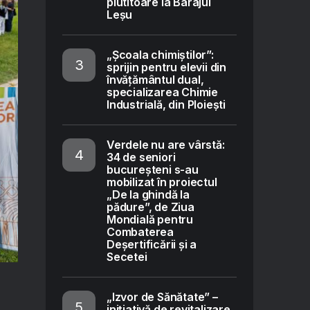
plutitoare la Barajul
Leșu
„Școala chimiștilor”:
sprijin pentru elevii din
învățământul dual,
specializarea Chimie
Industrială, din Ploiești
Verdele nu are vârstă:
34 de seniori
bucureșteni s-au
mobilizat în proiectul
„De la ghindă la
pădure”, de Ziua
Mondială pentru
Combaterea
Deșertificării și a
Secetei
„Izvor de Sănătate” –
inițiativă de revitalizare