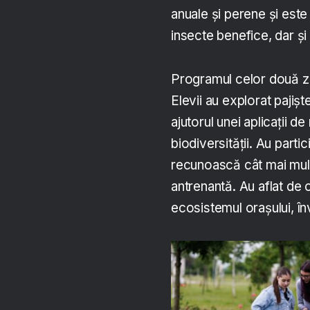
anuale și perene și este m
insecte benefice, dar și 
Programul celor două zil
Elevii au explorat pajișt
ajutorul unei aplicații d
biodiversității. Au parti
recunoască cât mai mult
antrenantă. Au aflat de c
ecosistemul orașului, în