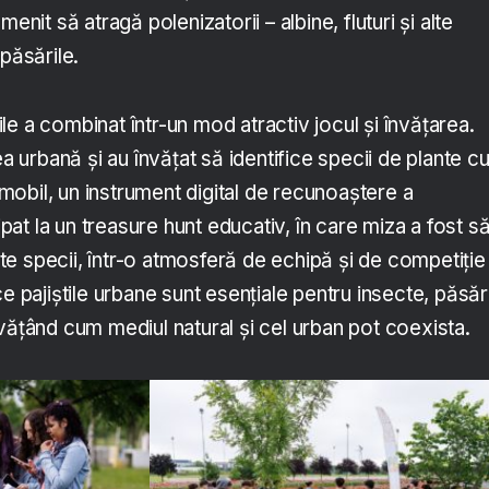
enit să atragă polenizatorii – albine, fluturi și alte
păsările.
e a combinat într-un mod atractiv jocul și învățarea.
ea urbană și au învățat să identifice specii de plante c
e mobil, un instrument digital de recunoaștere a
cipat la un treasure hunt educativ, în care miza a fost s
e specii, într-o atmosferă de echipă și de competiție
e pajiștile urbane sunt esențiale pentru insecte, păsări
vățând cum mediul natural și cel urban pot coexista.