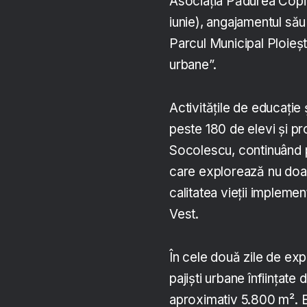
Asociația Pădurea Copii
iunie), angajamentul său 
Parcul Municipal Ploiești
urbane”.
Activitățile de educație 
peste 180 de elevi și pr
Socolescu, continuând pe 
care explorează nu doar 
calitatea vieții impleme
Vest.
În cele două zile de expl
pajiști urbane înființat
aproximativ 5.800 m². E