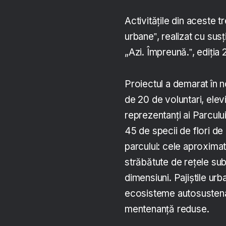
Activitățile din aceste tr
urbane‟, realizat cu sus
„Azi. Împreună.‟, ediția 
Proiectul a demarat în n
de 20 de voluntari, elev
reprezentanți ai Parcul
45 de specii de flori de
parcului: cele aproximat
străbătute de rețele sub
dimensiuni. Pajiștile urb
ecosisteme autosustenabi
mentenanță reduse.