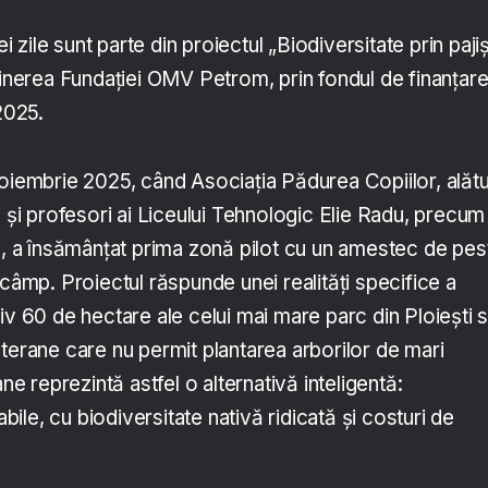
ei zile sunt parte din proiectul „Biodiversitate prin pajiș
ținerea Fundației OMV Petrom, prin fondul de finanțar
2025.
oiembrie 2025, când Asociația Pădurea Copiilor, alătu
i și profesori ai Liceului Tehnologic Elie Radu, precum
ui, a însămânțat prima zonă pilot cu un amestec de pes
 câmp. Proiectul răspunde unei realități specifice a
iv 60 de hectare ale celui mai mare parc din Ploiești 
terane care nu permit plantarea arborilor de mari
ane reprezintă astfel o alternativă inteligentă:
le, cu biodiversitate nativă ridicată și costuri de