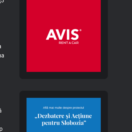
(5
a
ma
ă
mp