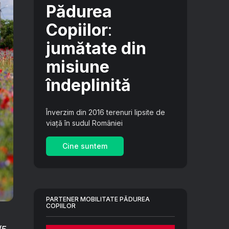
Pădurea
Copiilor
:
jumătate din
misiune
îndeplinită
Înverzim din 2016 terenuri lipsite de
viață în sudul României
Cine suntem
PARTENER MOBILITATE PĂDUREA
COPIILOR