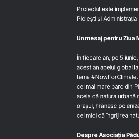
Proiectul este implement
Ploiești și Administrația
Un mesaj pentru Ziua 
În fiecare an, pe 5 iuni
acest an apelul global l
tema #NowForClimate. P
cel mai mare parc din Pl
acela că natura urbană n
orașul, hrănesc polenizat
cei mici că îngrijirea na
Despre Asociația Pădu