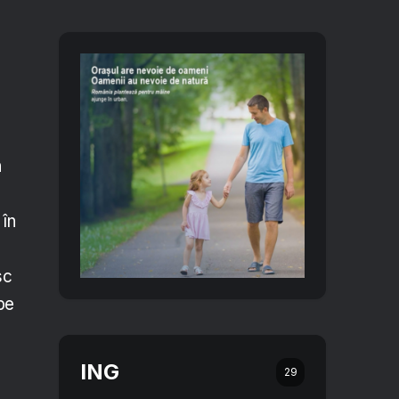
n
 în
sc
 pe
ING
29