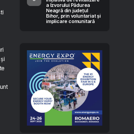
a Izvorului Pădurea
Neagră din județul
ti
Bihor, prin voluntariat și
e
implicare comunitară
ri
 și
te
sunt