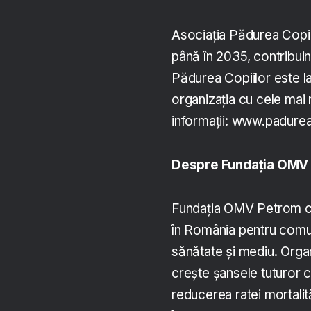
Asociația Pădurea Copiil
până în 2035, contribui
Pădurea Copiilor este la 
organizația cu cele mai 
informații: www.padurea
Despre Fundația OMV
Fundația OMV Petrom con
în România pentru comuni
sănătate și mediu. Organ
crește șansele tuturor co
reducerea ratei mortalităț