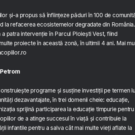
or și-a propus să înființeze păduri în 100 de comunită
nd la refacerea ecosistemelor degradate din România.
a patra intervenție în Parcul Ploiești Vest, fiind
multe proiecte în această zonă, în ultimii 4 ani. Mai mu
copiilor.ro
 Petrom
struiește programe și susține investiții pe termen l
tăți dezavantajate, în trei domenii cheie: educație,
izația sprijină participarea la educație timpurie pentru
piilor de a atinge succesul în viață și contribuie la
ii infantile pentru a salva cât mai multe vieți aflate la