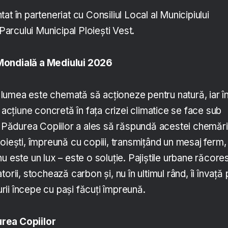
at în parteneriat cu Consiliul Local al Municipiului
 Parcului Municipal Ploiești Vest.
Mondială a Mediului 2026
e, lumea este chemată să acționeze pentru natură, iar î
a acțiune concretă în fața crizei climatice se face sub
ădurea Copiilor a ales să răspundă acestei chemări
oiești, împreună cu copiii, transmițând un mesaj ferm,
u este un lux – este o soluție. Pajiștile urbane răcore
orii, stochează carbon și, nu în ultimul rând, îi învață
turii începe cu pași făcuți împreună.
rea Copiilor