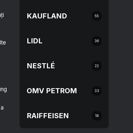
ți
KAUFLAND
55
LIDL
36
lte
NESTLÉ
22
ung
OMV PETROM
33
 a
RAIFFEISEN
18