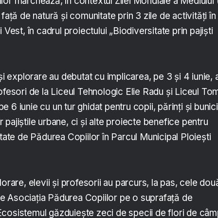
lor marchează, în contextul Zilei Mondiale a Mediului 
față de natură și comunitate prin 3 zile de activități în
 Vest, în cadrul proiectului „Biodiversitate prin pajiști
și explorare au debutat cu implicarea, pe 3 și 4 iunie, 
ofesori de la Liceul Tehnologic Elie Radu și Liceul To
6 iunie cu un tur ghidat pentru copii, părinți și bunici
pajiștile urbane, ci și alte proiecte benefice pentru
ntate de Pădurea Copiilor în Parcul Municipal Ploiești
orare, elevii și profesorii au parcurs, la pas, cele dou
e de Asociația Pădurea Copiilor pe o suprafață de
cosistemul găzduiește zeci de specii de flori de câ