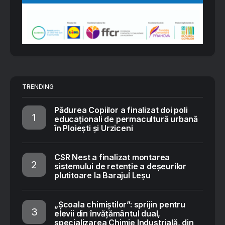
TRENDING
Pădurea Copiilor a finalizat doi poli
educaționali de permacultură urbană
în Ploiești și Urziceni
CSR Nest a finalizat montarea
sistemului de retenție a deșeurilor
plutitoare la Barajul Leșu
„Școala chimiștilor”: sprijin pentru
elevii din învățământul dual,
specializarea Chimie Industrială, din