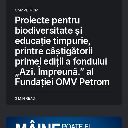
OMV PETROM
Proiecte pentru
biodiversitate și
educație timpurie,
printre câștigătorii
primei ediții a fondului
„Azi. Împreună.” al
Fundației OMV Petrom
3 MIN READ