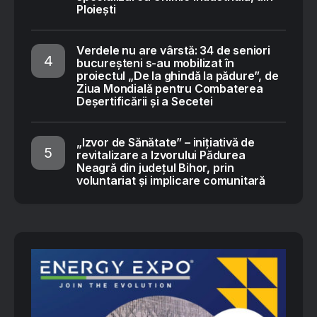
Ploiești
Verdele nu are vârstă: 34 de seniori
bucureșteni s-au mobilizat în
proiectul „De la ghindă la pădure”, de
Ziua Mondială pentru Combaterea
Deșertificării și a Secetei
„Izvor de Sănătate” – inițiativă de
revitalizare a Izvorului Pădurea
Neagră din județul Bihor, prin
voluntariat și implicare comunitară