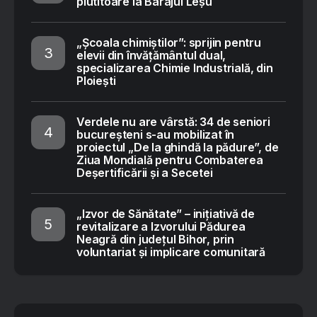
plutitoare la Barajul Leșu
„Școala chimiștilor”: sprijin pentru
elevii din învățământul dual,
specializarea Chimie Industrială, din
Ploiești
Verdele nu are vârstă: 34 de seniori
bucureșteni s-au mobilizat în
proiectul „De la ghindă la pădure”, de
Ziua Mondială pentru Combaterea
Deșertificării și a Secetei
„Izvor de Sănătate” – inițiativă de
revitalizare a Izvorului Pădurea
Neagră din județul Bihor, prin
voluntariat și implicare comunitară