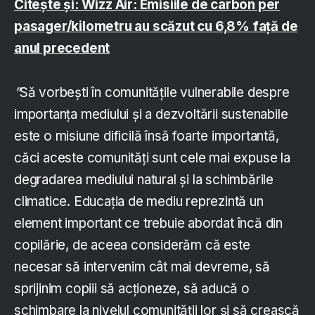
Citește și: Wizz Air: Emisiile de carbon per
pasager/kilometru au scăzut cu 6,8% față de
anul precedent
”
Să vorbești în comunitățile vulnerabile despre
importanța mediului și a dezvoltării sustenabile
este o misiune dificilă însă foarte importantă,
căci aceste comunități sunt cele mai expuse la
degradarea mediului natural și la schimbările
climatice. Educația de mediu reprezintă un
element important ce trebuie abordat încă din
copilărie, de aceea considerăm că este
necesar să intervenim cât mai devreme, să
sprijinim copiii să acționeze, să aducă o
schimbare la nivelul comunității lor și să crească