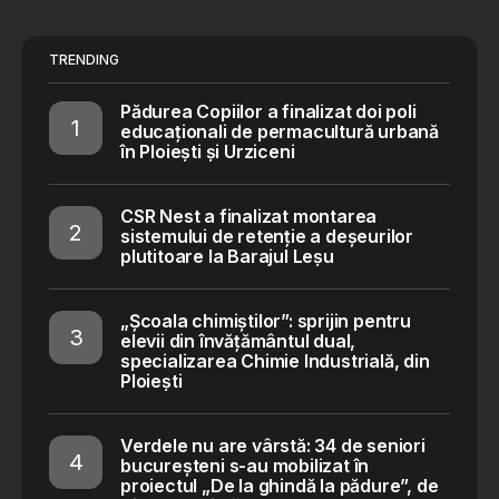
TRENDING
Pădurea Copiilor a finalizat doi poli
educaționali de permacultură urbană
în Ploiești și Urziceni
CSR Nest a finalizat montarea
sistemului de retenție a deșeurilor
plutitoare la Barajul Leșu
„Școala chimiștilor”: sprijin pentru
elevii din învățământul dual,
specializarea Chimie Industrială, din
Ploiești
Verdele nu are vârstă: 34 de seniori
bucureșteni s-au mobilizat în
proiectul „De la ghindă la pădure”, de