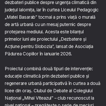
dezbateri publice despre urgența climatică din
județul Ialomița, iar în curtea Liceului Pedagogic
„Matei Basarab” tocmai a prins viață o murală
de artă urbană cu un mesaj puternic despre
protejarea mediului. Acesta este bilanțul
primelor luni ale proiectului „Dezbatere și
Acțiune pentru Slobozia”, lansat de Asociația
Pădurea Copiilor în ianuarie 2026.
Proiectul combină două tipuri de intervenție:
educație climatică prin dezbateri publice și
regenerare urbană participativă în curtea a două
licee din oraș. Clubul de Debate al Colegiului
Național „Mihai Viteazul” – club recunoscut la
nivel național – pregătește o serie de meciuri