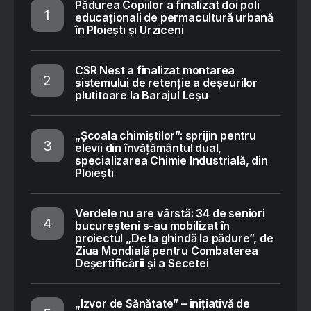
Pădurea Copiilor a finalizat doi poli
educaționali de permacultură urbană
în Ploiești și Urziceni
CSR Nest a finalizat montarea
sistemului de retenție a deșeurilor
plutitoare la Barajul Leșu
„Școala chimiștilor”: sprijin pentru
elevii din învățământul dual,
specializarea Chimie Industrială, din
Ploiești
Verdele nu are vârstă: 34 de seniori
bucureșteni s-au mobilizat în
proiectul „De la ghindă la pădure”, de
Ziua Mondială pentru Combaterea
Deșertificării și a Secetei
„Izvor de Sănătate” – inițiativă de