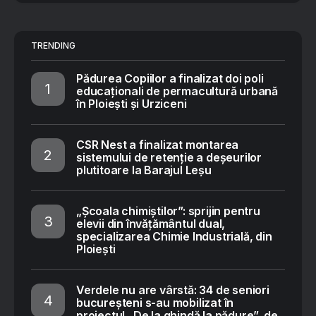
TRENDING
Pădurea Copiilor a finalizat doi poli
educaționali de permacultură urbană
în Ploiești și Urziceni
CSR Nest a finalizat montarea
sistemului de retenție a deșeurilor
plutitoare la Barajul Leșu
„Școala chimiștilor”: sprijin pentru
elevii din învățământul dual,
specializarea Chimie Industrială, din
Ploiești
Verdele nu are vârstă: 34 de seniori
bucureșteni s-au mobilizat în
proiectul „De la ghindă la pădure”, de