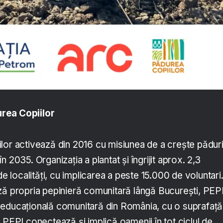
rea Copiilor
lor activează din 2016 cu misiunea de a crește păduri
 2035. Organizația a plantat și îngrijit aprox. 2,3
de localități, cu implicarea a peste 15.000 de voluntari
ză propria pepinieră comunitară lângă București, PEPI
 educațională comunitară din România, cu o suprafață
 PEPI conectează și implică oamenii în tot ciclul de