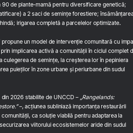
 a 90 de plante-mamă pentru diversificare genetică;
tificare) a 2 saci de semințe forestiere; însămânțare
hindă; irigarea completă a parcelelor optimizate.
” propune un model de intervenție comunitară cu imp
 prin implicarea activă a comunității în ciclul complet 
la culegerea de semințe, la creșterea lor în pepiniera
area puieților în zone urbane și periurbane din sudul
ale din 2026 stabilite de UNCCD –
„Rangelands:
store.”
–, acțiunea subliniază importanța restaurării
comunității, ca soluție viabilă pentru adaptarea la
 securizarea viitorului ecosistemelor aride din sudul