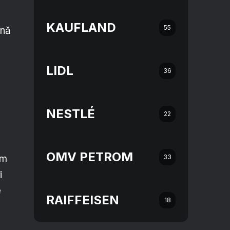
KAUFLAND
55
ună
LIDL
36
e
NESTLÉ
22
OMV PETROM
33
im
i
e
RAIFFEISEN
18