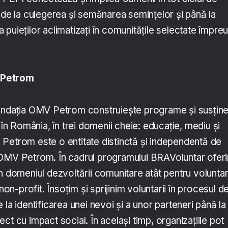
 de la culegerea și semănarea semințelor și până la
puieților aclimatizați în comunitățile selectate împre
 Petrom
Fundația OMV Petrom construiește programe și susțin
 în România, în trei domenii cheie: educație, mediu și
Petrom este o entitate distinctă și independentă de
 OMV Petrom. În cadrul programului BRAVoluntar ofer
n domeniul dezvoltării comunitare atât pentru voluntar
 non-profit. Însoțim şi sprijinim voluntarii în procesul d
 la identificarea unei nevoi şi a unor parteneri până la
ct cu impact social. În același timp, organizațiile pot