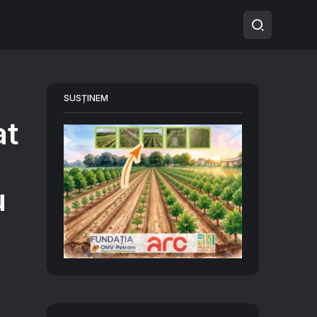
SUSȚINEM
at
u