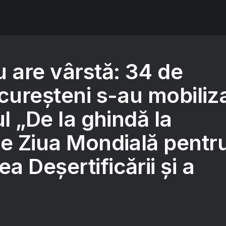
u are vârstă: 34 de
cureșteni s-au mobiliz
ul „De la ghindă la
de Ziua Mondială pentr
 Deșertificării și a