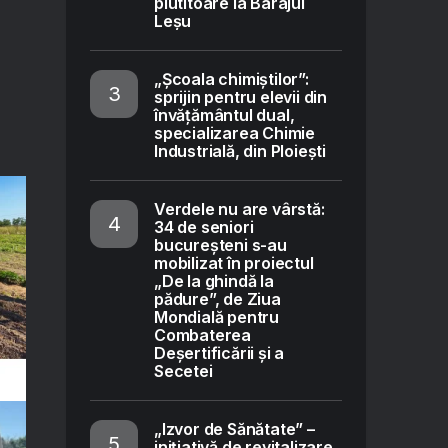
plutitoare la Barajul
Leșu
„Școala chimiștilor”:
sprijin pentru elevii din
învățământul dual,
specializarea Chimie
Industrială, din Ploiești
Verdele nu are vârstă:
34 de seniori
bucureșteni s-au
mobilizat în proiectul
„De la ghindă la
pădure”, de Ziua
Mondială pentru
Combaterea
Deșertificării și a
Secetei
„Izvor de Sănătate” –
inițiativă de revitalizare