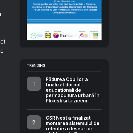
a
act
de
TRENDING
Pădurea Copiilor a
finalizat doi poli
educaționali de
permacultură urbană în
Ploiești și Urziceni
CSR Nest a finalizat
montarea sistemului de
retenție a deșeurilor