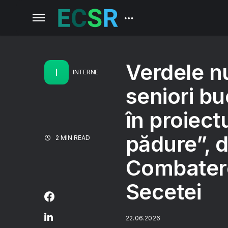
Verdele n
I
INTERNE
seniori bu
în proiect
pădure”, 
2 MIN READ
Combaterea
Secetei
22.06.2026