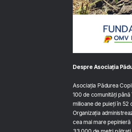
Despre Asociația Pădu
Asociația Pădurea Copii
100 de comunități până în
milioane de puieți în 52 
Organizația administrea
cea mai mare pepinieră
33.000 de metri pătrați.