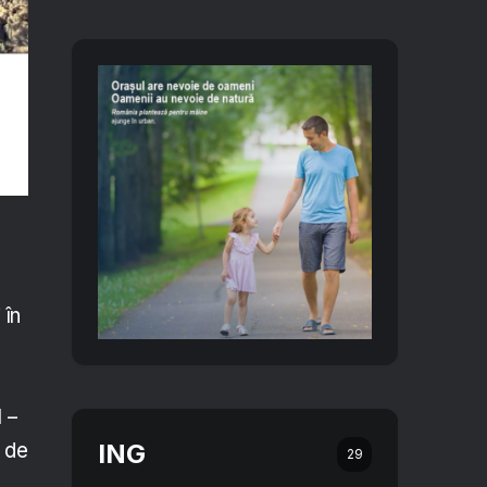
 în
.
 –
ING
 de
29