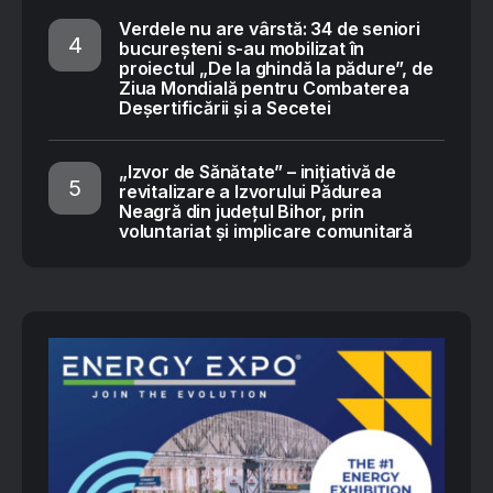
Verdele nu are vârstă: 34 de seniori
bucureșteni s-au mobilizat în
proiectul „De la ghindă la pădure”, de
Ziua Mondială pentru Combaterea
Deșertificării și a Secetei
„Izvor de Sănătate” – inițiativă de
revitalizare a Izvorului Pădurea
Neagră din județul Bihor, prin
voluntariat și implicare comunitară