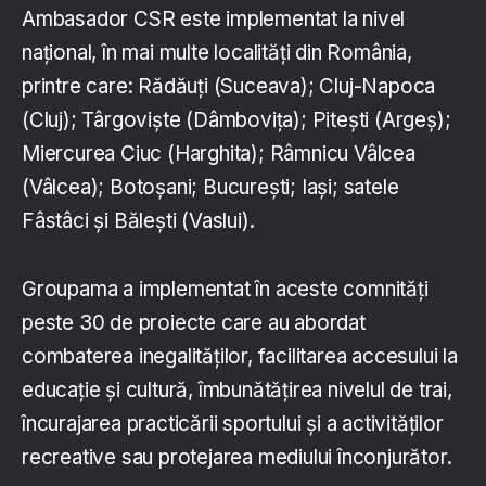
Ambasador CSR este implementat la nivel
național, în mai multe localități din România,
printre care: Rădăuți (Suceava); Cluj-Napoca
(Cluj); Târgoviște (Dâmbovița); Pitești (Argeș);
Miercurea Ciuc (Harghita); Râmnicu Vâlcea
(Vâlcea); Botoșani; București; Iași; satele
Fâstâci și Bălești (Vaslui).
Groupama a implementat în aceste comnități
peste 30 de proiecte care au abordat
combaterea inegalităților, facilitarea accesului la
educație și cultură, îmbunătățirea nivelul de trai,
încurajarea practicării sportului și a activităților
recreative sau protejarea mediului înconjurător.