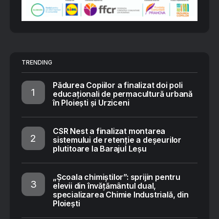
TRENDING
Pădurea Copiilor a finalizat doi poli
educaționali de permacultură urbană
în Ploiești și Urziceni
CSR Nest a finalizat montarea
sistemului de retenție a deșeurilor
plutitoare la Barajul Leșu
„Școala chimiștilor”: sprijin pentru
elevii din învățământul dual,
specializarea Chimie Industrială, din
Ploiești