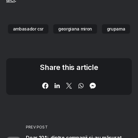
ambasador csr
georgiana miron
grupama
Share this article
PREV POST
Doar 10% dintre companii și-au măsurat