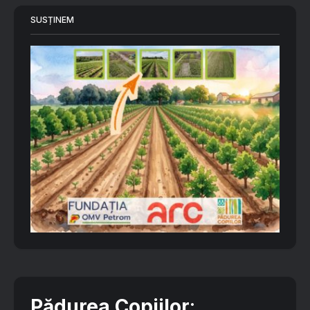
SUSȚINEM
Pădurea Copiilor
: