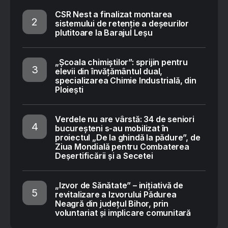
CSR Nest a finalizat montarea
sistemului de retenție a deșeurilor
plutitoare la Barajul Leșu
„Școala chimiștilor”: sprijin pentru
elevii din învățământul dual,
specializarea Chimie Industrială, din
Ploiești
Verdele nu are vârstă: 34 de seniori
bucureșteni s-au mobilizat în
proiectul „De la ghindă la pădure”, de
Ziua Mondială pentru Combaterea
Deșertificării și a Secetei
„Izvor de Sănătate” – inițiativă de
revitalizare a Izvorului Pădurea
Neagră din județul Bihor, prin
voluntariat și implicare comunitară