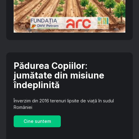
Pădurea Copiilor
:
jumătate din misiune
îndeplinită
Înverzim din 2016 terenuri lipsite de viață în sudul
României
Cine suntem