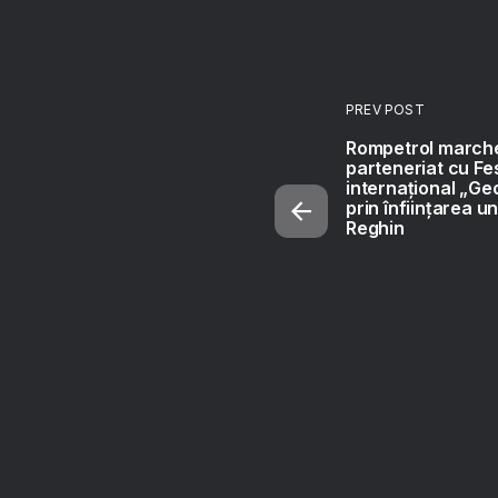
PREV POST
Rompetrol marche
parteneriat cu Fes
internațional „G
prin înființarea un
Reghin