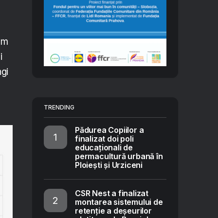
sum
i
ngi
TRENDING
Pădurea Copiilor a
finalizat doi poli
educaționali de
permacultură urbană în
Ploiești și Urziceni
CSR Nest a finalizat
montarea sistemului de
retenție a deșeurilor