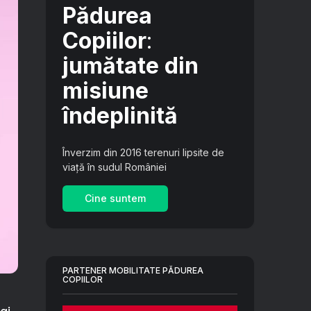
Pădurea
Copiilor
:
jumătate din
misiune
îndeplinită
Înverzim din 2016 terenuri lipsite de
viață în sudul României
Cine suntem
PARTENER MOBILITATE PĂDUREA
COPIILOR