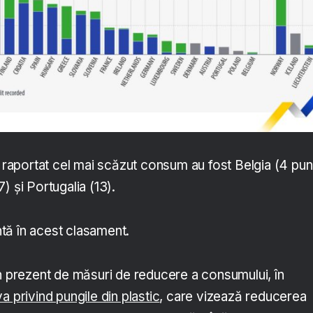
u raportat cel mai scăzut consum au fost Belgia (4 pun
) și Portugalia (13).
tă în acest clasament.
în prezent de măsuri de reducere a consumului, în
va privind pungile din plastic
, care vizează reducerea