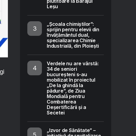
plutitoare la Barajul
Leșu
„Școala chimiștilor”:
sprijin pentru elevii din
învățământul dual,
specializarea Chimie
Industrială, din Ploiești
Verdele nu are vârstă:
34 de seniori
gi
bucureșteni s-au
mobilizat în proiectul
„De la ghindă la
pădure”, de Ziua
Mondială pentru
Combaterea
Deșertificării și a
Secetei
„Izvor de Sănătate” –
inițiativă de revitalizare