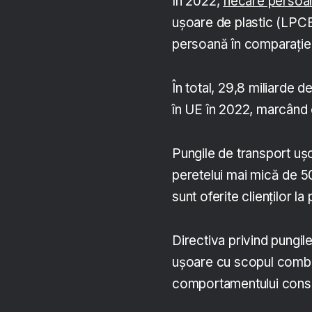
În 2022,
fiecare persoa
ușoare de plastic (LPC
persoană în comparație
În total, 29,8 miliarde 
în UE în 2022, marcând 
Pungile de transport uș
peretelui mai mică de 50
sunt oferite clienților 
Directiva privind pungi
ușoare cu scopul combat
comportamentului consu