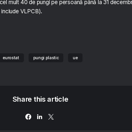
cel mult 40 de pungi pe persoană până la 31 decembr
u include VLPCB).
eurostat
pungi plastic
ue
Share this article