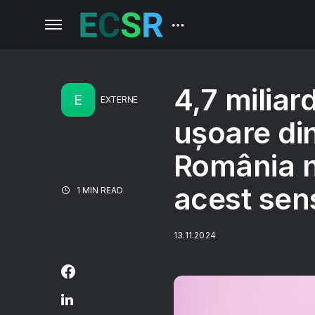
4,7 miliar
E
EXTERNE
ușoare din
România nu
acest sen
1 MIN READ
13.11.2024