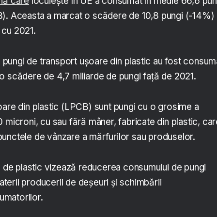
nă care
locuiește în UE a consumat în medie 66,6 pun
B). Aceasta a marcat o scădere de 10,8 pungi (-14%)
 cu 2021.
de pungi de transport ușoare din plastic au fost consum
o scădere de 4,7 miliarde de pungi față de 2021.
oare din plastic (LPCB) sunt pungi cu o grosime a
 microni, cu sau fără mâner, fabricate din plastic, car
la punctele de vânzare a mărfurilor sau produselor.
le de plastic vizează reducerea consumului de pungi
erii producerii de deșeuri și schimbării
matorilor.