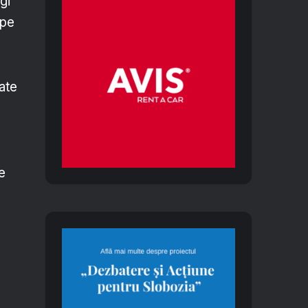
gi
 pe
ate
e