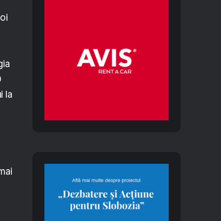
joi
gia
0
 la
mai