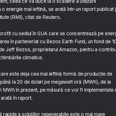
nt, ceea ce va duce la o scădere a utilizării
la o energie mai ieftină, se arată într-un raport publicat 
tute (RMI), citat de Reuters.
profit cu sediul în SUA care se concentrează pe ener
tarea în parteneriat cu Bezos Earth Fund, un fond de 1
 de Jeff Bezos, proprietarul Amazon, pentru a contribui
schimbările climatice.
care este deja cea mai ieftină formă de producție de
a până la 20 de dolari pe megawatt oră (MWh), de la
ri MWh în prezent, pe măsură ce vor fi implementate 
arată în raport.
i rapide a soluțiilor regenerabile este o mai mare