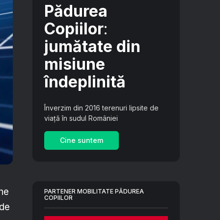
Pădurea
Copiilor
:
jumătate din
misiune
îndeplinită
Înverzim din 2016 terenuri lipsite de
viață în sudul României
Cine suntem
ene
PARTENER MOBILITATE PĂDUREA
COPIILOR
 de