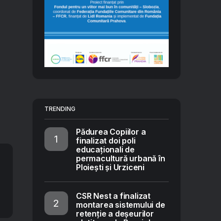
TRENDING
Pădurea Copiilor a
finalizat doi poli
educaționali de
permacultură urbană în
Ploiești și Urziceni
CSR Nest a finalizat
montarea sistemului de
retenție a deșeurilor