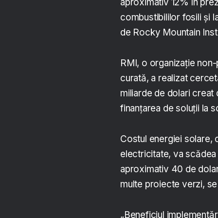
aproximativ 12% în preze
combustibililor fosili și 
de Rocky Mountain Insti
RMI, o organizație non-
curată, a realizat cerce
miliarde de dolari creat
finanțarea de soluții la 
Costul energiei solare, 
electricitate, va scăde
aproximativ 40 de dola
multe proiecte verzi, se 
„Beneficiul implementări