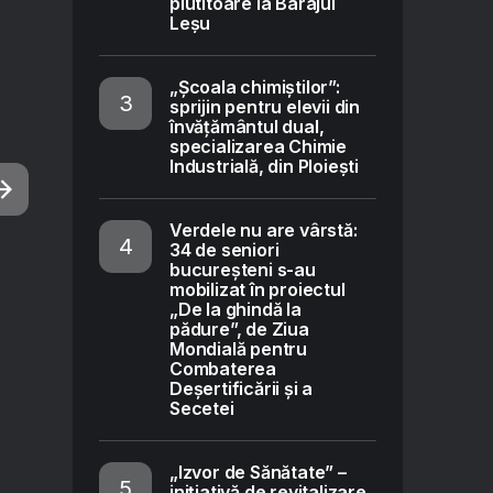
plutitoare la Barajul
Leșu
„Școala chimiștilor”:
sprijin pentru elevii din
învățământul dual,
specializarea Chimie
Industrială, din Ploiești
Verdele nu are vârstă:
34 de seniori
bucureșteni s-au
mobilizat în proiectul
„De la ghindă la
pădure”, de Ziua
Mondială pentru
Combaterea
Deșertificării și a
Secetei
„Izvor de Sănătate” –
inițiativă de revitalizare