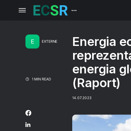
Energia eo
E
EXTERNE
reprezenta
energia g
(Raport)
1 MIN READ
14.07.2023