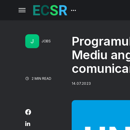
Programul
J
JOBS
Mediu ang
comunicar
2 MIN READ
14.07.2023