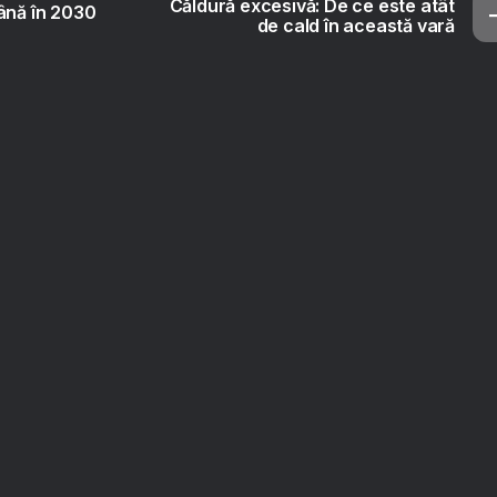
Căldură excesivă: De ce este atât
ână în 2030
de cald în această vară