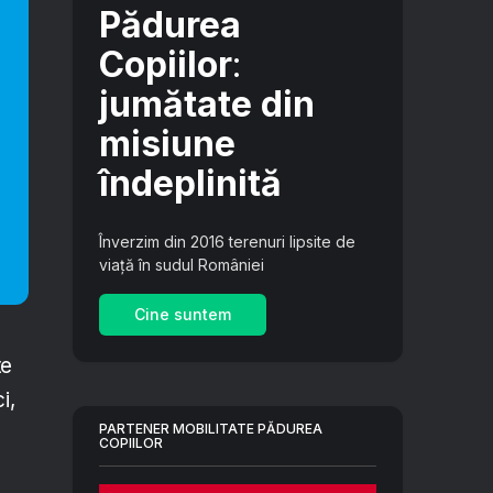
Pădurea
Copiilor
:
jumătate din
misiune
îndeplinită
Înverzim din 2016 terenuri lipsite de
viață în sudul României
Cine suntem
te
i,
PARTENER MOBILITATE PĂDUREA
COPIILOR