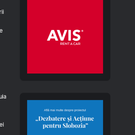
ii
de
a
uia
ei