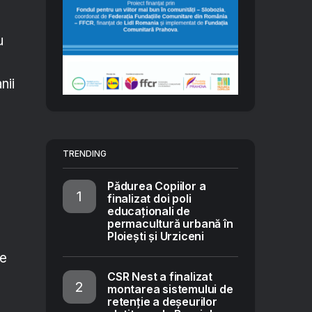
u
nii
TRENDING
Pădurea Copiilor a
finalizat doi poli
educaționali de
permacultură urbană în
Ploiești și Urziceni
ce
CSR Nest a finalizat
montarea sistemului de
retenție a deșeurilor