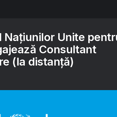
 Națiunilor Unite pentr
ajează Consultant
e (la distanță)