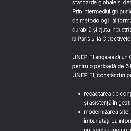
standarde globale și dez
Prin intermediul grupurilo
de metodologii, al form
durabilă și ajută industr
la Paris și la Obiective
UNEP FI angajează un Co
pentru o perioadă de 6 l
UNEP FI, constând în pri
redactarea de conți
și asistență în ges
modernizarea site-u
îmbunătățirea infor
noi secțiuni pentru