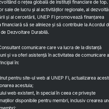
voltând o rețea globală de instituții financiare de top.
r sale de lucru și al activităților regionale, al dezvoltăr
ării și al cercetării, UNEP FI promovează finanțarea
ia financiară să se alinieze și să contribuie la Acordul 
le de Dezvoltare Durabilă.
nsultant comunicare care va lucra de la distanță
uni și va oferi asistență în activitatea de comunicare 
ncipal în:
nut pentru site-ul web al UNEP FI, actualizarea acest
tionarea acestuia;
lui web existent, în special în ceea ce privește
mațiilor disponibile pentru membri, inclusiv crearea un
 membri;