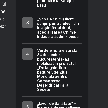
plutitoare la Barajul
iul
Leșu
une
ia;
„Școala chimiștilor”:
sprijin pentru elevii din
elor
învățământul dual,
specializarea Chimie
e
Industrială, din Ploiești
Verdele nu are vârstă:
34 de seniori
i
bucureșteni s-au
mobilizat în proiectul
„De la ghindă la
pădure”, de Ziua
Mondială pentru
Combaterea
Deșertificării și a
Secetei
„Izvor de Sănătate” –
inițiativă de revitalizare