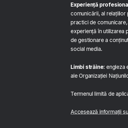
Experiență profesiona
comunicării, al relațiil
practici de comunicare, i
experiență în utilizarea 
de gestionare a conținu
social media.
Limbi străine
: engleza 
ale Organizației Națiunil
Termenul limită de aplica
Accesează informații s