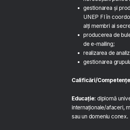
gestionarea și prod
UNEP FI în coordon
alți membri ai secr
producerea de bule
de e-mailing;
realizarea de anali
gestionarea grupul
Calificări/Competenț
Educație
: diplomă univ
internaționale/afaceri, 
sau un domeniu conex.