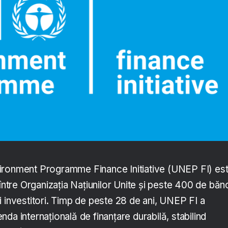
ironment Programme Finance Initiative (UNEP FI) es
 între Organizația Națiunilor Unite și peste 400 de bănc
i investitori. Timp de peste 28 de ani, UNEP FI a
da internațională de finanțare durabilă, stabilind