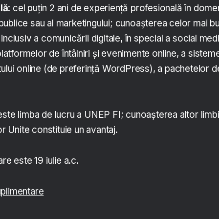
lă
: cel puțin 2 ani de experiență profesională în domen
or publice sau al marketingului; cunoașterea celor mai b
nclusiv a comunicării digitale, în special a social med
platformelor de întâlniri și evenimente online, a sistem
tului online (de preferință WordPress), a pachetelor d
este limba de lucru a UNEP FI; cunoașterea altor limb
or Unite constituie un avantaj.
re este 19 iulie a.c.
uplimentare