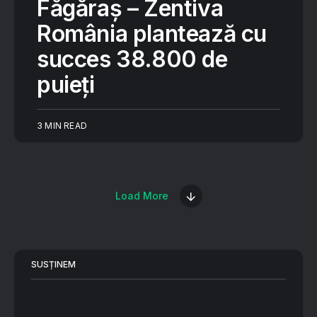
Făgăraș – Zentiva
România plantează cu
succes 38.800 de
puieți
3 MIN READ
Load More
SUSȚINEM