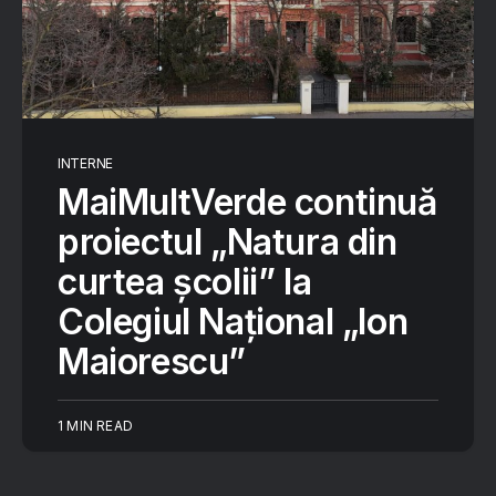
INTERNE
MaiMultVerde continuă
proiectul „Natura din
curtea școlii” la
Colegiul Național „Ion
Maiorescu”
1 MIN READ