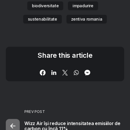
biodiversitate
impadurire
sustenabilitate
zentiva romania
Share this article
PREV POST
Wizz Air își reduce intensitatea emisiilor de
carbon cu încă 11%