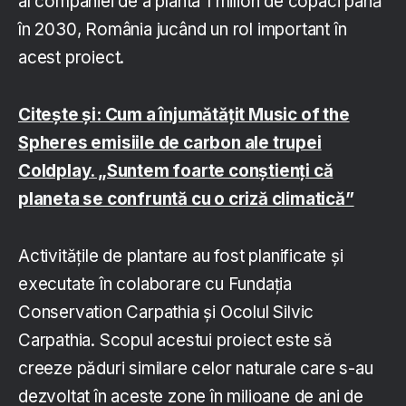
al companiei de a planta 1 milion de copaci până
în 2030, România jucând un rol important în
acest proiect.
Citește și: Cum a înjumătățit Music of the
Spheres emisiile de carbon ale trupei
Coldplay. „Suntem foarte conștienți că
planeta se confruntă cu o criză climatică”
Activitățile de plantare au fost planificate și
executate în colaborare cu Fundația
Conservation Carpathia și Ocolul Silvic
Carpathia. Scopul acestui proiect este să
creeze păduri similare celor naturale care s-au
dezvoltat în aceste zone în milioane de ani de