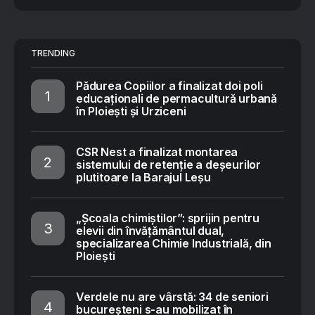
TRENDING
Pădurea Copiilor a finalizat doi poli
educaționali de permacultură urbană
în Ploiești și Urziceni
CSR Nest a finalizat montarea
sistemului de retenție a deșeurilor
plutitoare la Barajul Leșu
„Școala chimiștilor”: sprijin pentru
elevii din învățământul dual,
specializarea Chimie Industrială, din
Ploiești
Verdele nu are vârstă: 34 de seniori
bucureșteni s-au mobilizat în