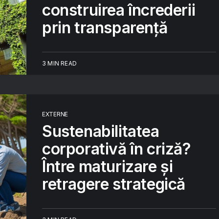
construirea încrederii
prin transparență
3 MIN READ
EXTERNE
Sustenabilitatea
corporativă în criză?
Între maturizare și
retragere strategică