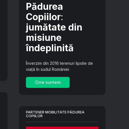
Pădurea
Copiilor
:
jumătate din
misiune
îndeplinită
Înverzim din 2016 terenuri lipsite de
viață în sudul României
Cine suntem
PARTENER MOBILITATE PĂDUREA
COPIILOR