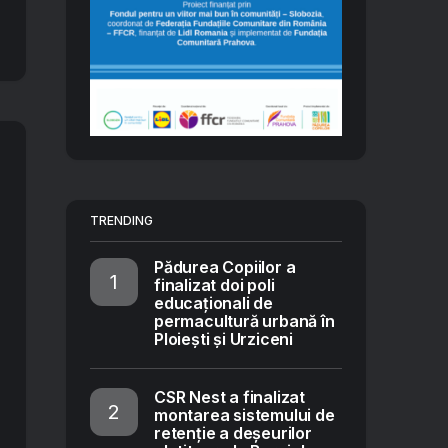
TRENDING
Pădurea Copiilor a
finalizat doi poli
educaționali de
permacultură urbană în
Ploiești și Urziceni
CSR Nest a finalizat
montarea sistemului de
retenție a deșeurilor