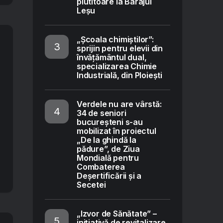
plutitoare la Barajul
Leșu
„Școala chimiștilor”:
sprijin pentru elevii din
învățământul dual,
specializarea Chimie
Industrială, din Ploiești
Verdele nu are vârstă:
34 de seniori
bucureșteni s-au
mobilizat în proiectul
„De la ghindă la
pădure”, de Ziua
Mondială pentru
Combaterea
Deșertificării și a
Secetei
„Izvor de Sănătate” –
inițiativă de revitalizare