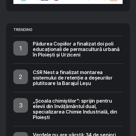
TRENDING
Pădurea Copiilor a finalizat doi poli
educaționali de permacultură urbană
în Ploiești și Urziceni
CSR Nest a finalizat montarea
sistemului de retenție a deșeurilor
plutitoare la Barajul Leșu
„Școala chimiștilor”: sprijin pentru
elevii din învățământul dual,
specializarea Chimie Industrială, din
Ploiești
Verdele nu are vârstă: 34 de seniori