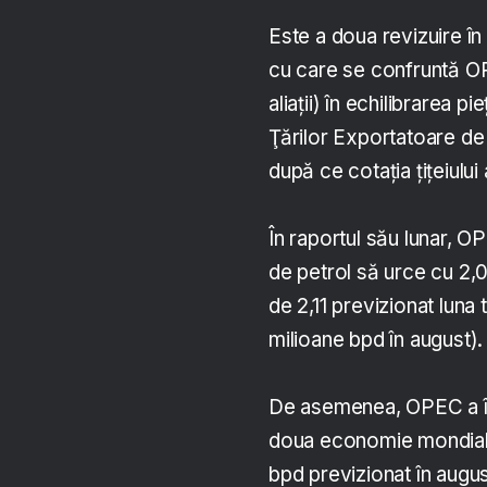
Este a doua revizuire în
cu care se confruntă OP
aliaţii) în echilibrarea 
Ţărilor Exportatoare de 
după ce cotaţia ţiţeiului
În raportul său lunar, 
de petrol să urce cu 2,0
de 2,11 previzionat luna 
milioane bpd în august).
De asemenea, OPEC a înră
doua economie mondială
bpd previzionat în augus