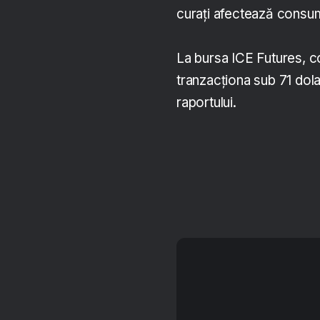
curaţi afectează consum
La bursa ICE Futures, co
tranzacţiona sub 71 dola
raportului.