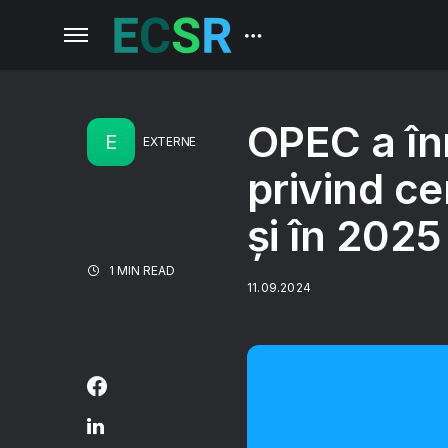
OPEC a înr
E
EXTERNE
privind ce
şi în 2025
1 MIN READ
11.09.2024