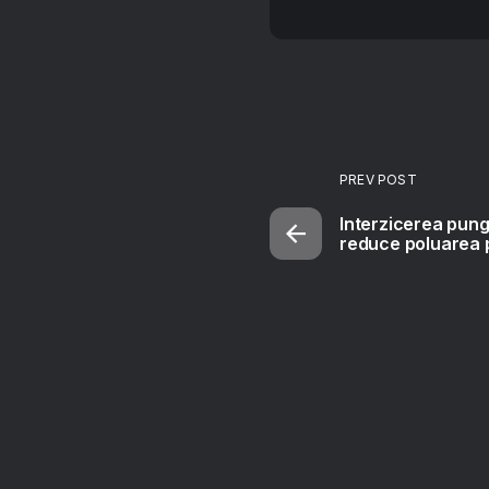
PREV POST
Interzicerea pungi
reduce poluarea p