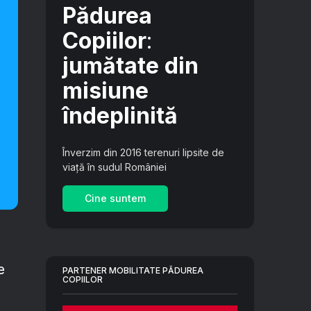
Pădurea
Copiilor
:
jumătate din
misiune
îndeplinită
Înverzim din 2016 terenuri lipsite de
viață în sudul României
Cine suntem
e
PARTENER MOBILITATE PĂDUREA
COPIILOR