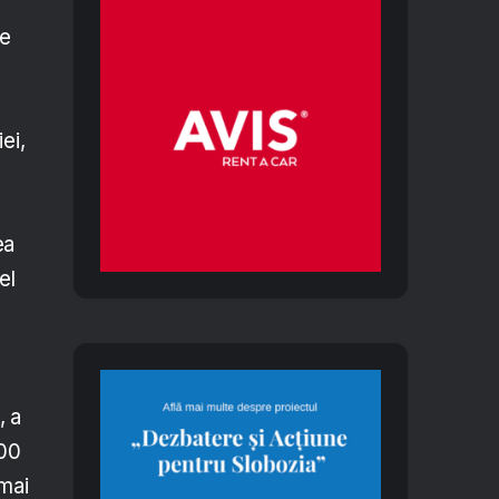
le
ei,
ea
el
, a
000
 mai