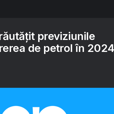
ăutăţit previziunile
rerea de petrol în 202