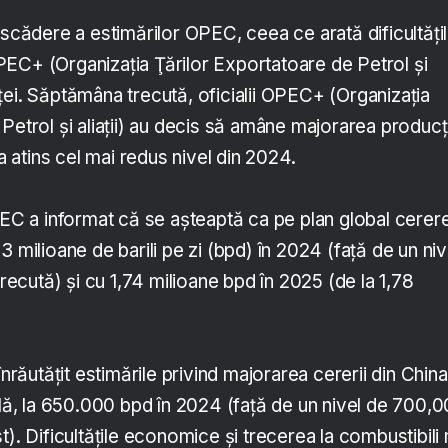
 scădere a estimărilor OPEC, ceea ce arată dificultăţi
EC+ (Organizaţia Ţărilor Exportatoare de Petrol şi
pieţei. Săptămâna trecută, oficialii OPEC+ (Organizaţia
Petrol şi aliaţii) au decis să amâne majorarea producţi
 a atins cel mai redus nivel din 2024.
OPEC a informat că se aşteaptă ca pe plan global cerer
3 milioane de barili pe zi (bpd) în 2024 (faţă de un niv
trecută) şi cu 1,74 milioane bpd în 2025 (de la 1,78
utăţit estimările privind majorarea cererii din China
, la 650.000 bpd în 2024 (faţă de un nivel de 700,
t). Dificultăţile economice şi trecerea la combustibili