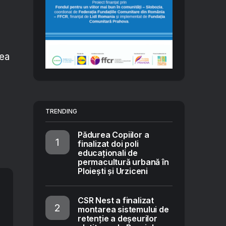
rea
TRENDING
Pădurea Copiilor a
finalizat doi poli
educaționali de
permacultură urbană în
Ploiești și Urziceni
CSR Nest a finalizat
montarea sistemului de
retenție a deșeurilor