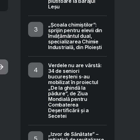
plutitoare la Barajul
Leșu
„Școala chimiștilor”:
sprijin pentru elevii din
învățământul dual,
specializarea Chimie
Industrială, din Ploiești
Verdele nu are vârstă:
34 de seniori
bucureșteni s-au
mobilizat în proiectul
„De la ghindă la
pădure”, de Ziua
Mondială pentru
Combaterea
Deșertificării și a
Secetei
„Izvor de Sănătate” –
inițiativă de revitalizare