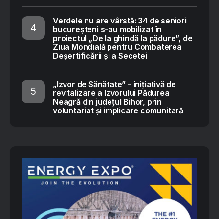
Verdele nu are vârstă: 34 de seniori
bucureșteni s-au mobilizat în
proiectul „De la ghindă la pădure”, de
Ziua Mondială pentru Combaterea
Deșertificării și a Secetei
„Izvor de Sănătate” – inițiativă de
revitalizare a Izvorului Pădurea
Neagră din județul Bihor, prin
voluntariat și implicare comunitară