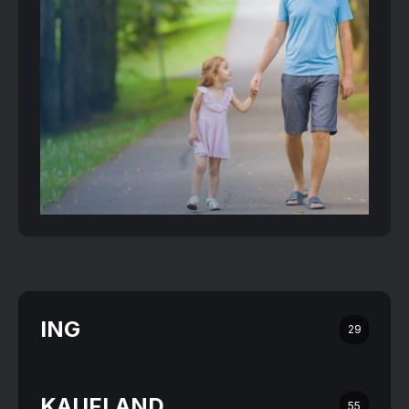
ING
29
KAUFLAND
55