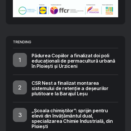
TRENDING
Pădurea Copiilor a finalizat doi poli
educaționali de permacultură urbană
în Ploiești și Urziceni
CSR Nest a finalizat montarea
sistemului de retenție a deșeurilor
plutitoare la Barajul Leșu
„Școala chimiștilor”: sprijin pentru
elevii din învățământul dual,
specializarea Chimie Industrială, din
Ploiești