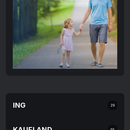
ING
29
KAUFLAND
55