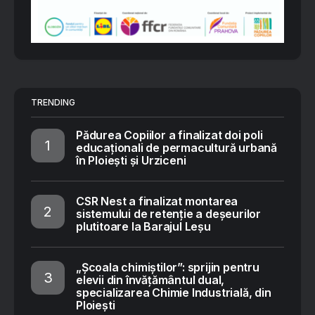
TRENDING
Pădurea Copiilor a finalizat doi poli
educaționali de permacultură urbană
în Ploiești și Urziceni
CSR Nest a finalizat montarea
sistemului de retenție a deșeurilor
plutitoare la Barajul Leșu
„Școala chimiștilor”: sprijin pentru
elevii din învățământul dual,
specializarea Chimie Industrială, din
Ploiești