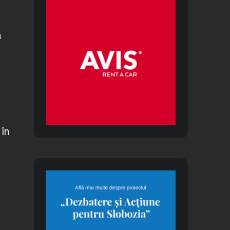
e
n
ă
 în