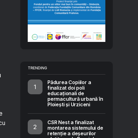
TRENDING
u
Pădurea Copiilor a
finalizat doi poli
educaționali de
permacultură urbană în
Ploiești și Urziceni
ie
CSR Nest a finalizat
 cu
montarea sistemului de
retenție a deșeurilor