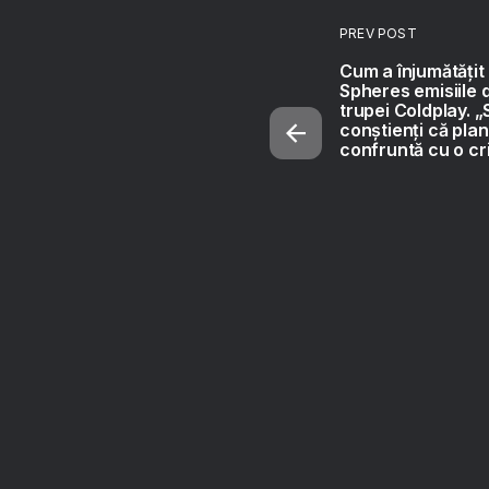
PREV POST
Cum a înjumătățit
Spheres emisiile 
trupei Coldplay. 
conștienți că pla
confruntă cu o cr