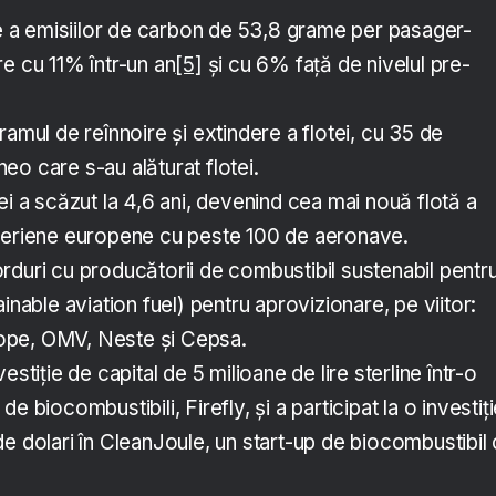
te a emisiilor de carbon de 53,8 grame per pasager-
e cu 11% într-un an
[5]
și cu 6% față de nivelul pre-
ramul de reînnoire și extindere a flotei, cu 35 de
o care s-au alăturat flotei.
ei a scăzut la 4,6 ani, devenind cea mai nouă flotă a
aeriene europene cu peste 100 de aeronave.
rduri cu producătorii de combustibil sustenabil pentr
inable aviation fuel) pentru aprovizionare, pe viitor:
pe, OMV, Neste și Cepsa.
estiție de capital de 5 milioane de lire sterline într-o
e biocombustibili, Firefly, și a participat la o investiț
e dolari în CleanJoule, un start-up de biocombustibil