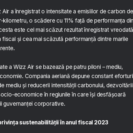
 Air a înregistrat o intensitate a emisiilor de carbon d
-kilometru, o scădere cu 11% față de performanța di
cesta este cel mai scăzut rezultat înregistrat vreodat
 fiscal și cea mai scăzută performanță dintre marile
rente.
tate a Wizz Air se bazează pe patru piloni – mediu,
economie. Compania aeriană depune constant eforturi
e mediu și reducerii intensității carbonului, dezvoltării
i socio-economice în regiunile în care își desfășoară
rii guvernanței corporative.
privința sustenabilității în anul fiscal 2023