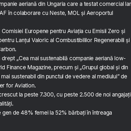
panie aeriană din Ungaria care a testat comercial lan
AF în colaborare cu Neste, MOL și Aeroportul
ei Comisiei Europene pentru Aviația cu Emisii Zero și
 pentru Lanțul Valoric al Combustibililor Regenerabili și
Carbon.
 drept „Cea mai sustenabilă companie aeriană low-
ld Finance Magazine, precum și „Grupul global și din
mai sustenabil din punctul de vedere al mediului” de
r for Aviation.
crescut la peste 7.300, cu peste 2.500 de noi angajați
ități.
de gen de 48% femei la 52% bărbați în întreaga