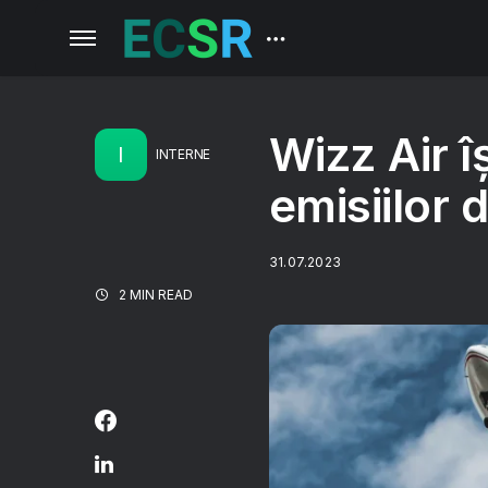
Wizz Air î
I
INTERNE
emisiilor 
31.07.2023
2 MIN READ