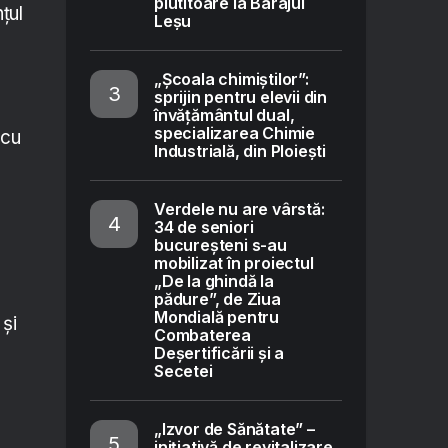
plutitoare la Barajul
țul
Leșu
„Școala chimiștilor”:
sprijin pentru elevii din
învățământul dual,
specializarea Chimie
 cu
Industrială, din Ploiești
Verdele nu are vârstă:
34 de seniori
bucureșteni s-au
mobilizat în proiectul
„De la ghindă la
pădure”, de Ziua
Mondială pentru
 și
Combaterea
Deșertificării și a
Secetei
„Izvor de Sănătate” –
inițiativă de revitalizare