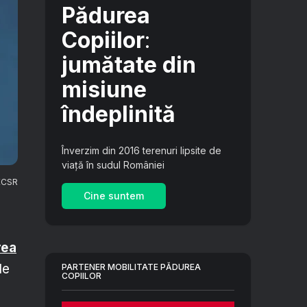
Pădurea
Copiilor
:
jumătate din
misiune
îndeplinită
Înverzim din 2016 terenuri lipsite de
viață în sudul României
 ECSR
Cine suntem
rea
le
PARTENER MOBILITATE PĂDUREA
COPIILOR