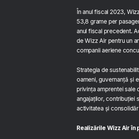
În anul fiscal 2023, Wizz
53,8 grame per pasager
anul fiscal precedent. A
de Wizz Air pentru un an
companii aeriene concu
Strategia de sustenabili
oameni, guvernanță și 
privința amprentei sale d
angajaților, contribuție
activitatea și consolidă
Realizările Wizz Air în 