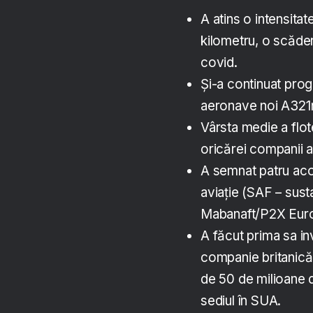
A atins o intensita
kilometru, o scăder
covid.
Și-a continuat prog
aeronave noi A321ne
Vârsta medie a flot
oricărei companii 
A semnat patru aco
aviație (SAF – susta
Mabanaft/P2X Euro
A făcut prima sa inv
companie britanică d
de 50 de milioane d
sediul în SUA.