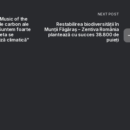
NEXT POST
 Music of the
de carbon ale
Restabilirea biodiversității în
„Suntem foarte
Munții Făgăraș – Zentiva România
neta se
plantează cu succes 38.800 de
iză climatică”
puieți