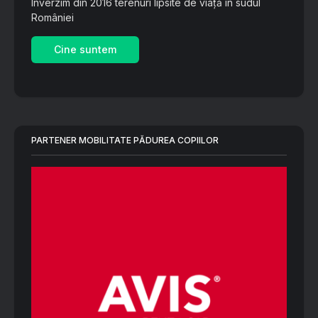
Înverzim din 2016 terenuri lipsite de viață în sudul
României
Cine suntem
PARTENER MOBILITATE PĂDUREA COPIILOR