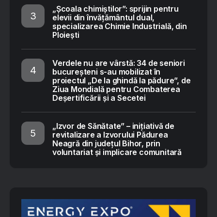
„Școala chimiștilor”: sprijin pentru
elevii din învățământul dual,
specializarea Chimie Industrială, din
Ploiești
Verdele nu are vârstă: 34 de seniori
bucureșteni s-au mobilizat în
proiectul „De la ghindă la pădure”, de
Ziua Mondială pentru Combaterea
Deșertificării și a Secetei
„Izvor de Sănătate” – inițiativă de
revitalizare a Izvorului Pădurea
Neagră din județul Bihor, prin
voluntariat și implicare comunitară