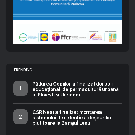
TRENDING
Pădurea Copiilor a finalizat doi poli
educaționali de permacultură urbană
în Ploiești și Urziceni
CSR Nest a finalizat montarea
sistemului de retenție a deșeurilor
plutitoare la Barajul Leșu