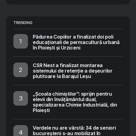
TRENDING
Pădurea Copiilor a finalizat doi poli
educaționali de permacultură urbană
în Ploiești și Urziceni
CSR Nest a finalizat montarea
sistemului de retenție a deșeurilor
plutitoare la Barajul Leșu
„Școala chimiștilor”: sprijin pentru
elevii din învățământul dual,
specializarea Chimie Industrială, din
Ploiești
Verdele nu are vârstă: 34 de seniori
bucureșteni s-au mobilizat în