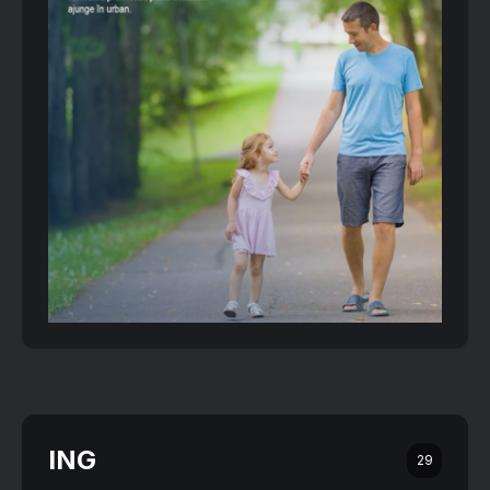
ING
29