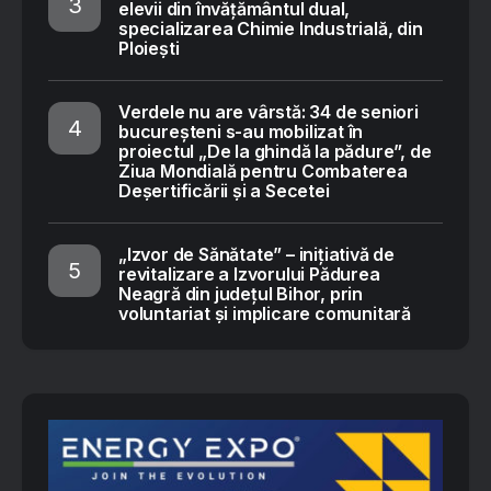
elevii din învățământul dual,
specializarea Chimie Industrială, din
Ploiești
Verdele nu are vârstă: 34 de seniori
bucureșteni s-au mobilizat în
proiectul „De la ghindă la pădure”, de
Ziua Mondială pentru Combaterea
Deșertificării și a Secetei
„Izvor de Sănătate” – inițiativă de
revitalizare a Izvorului Pădurea
Neagră din județul Bihor, prin
voluntariat și implicare comunitară