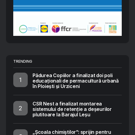
TRENDING
Pădurea Copiilor a finalizat doi poli
educaționali de permacultură urbană
în Ploiești și Urziceni
CSR Nest a finalizat montarea
sistemului de retenție a deșeurilor
plutitoare la Barajul Leșu
„Școala chimiștilor”: sprijin pentru