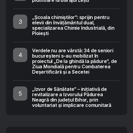
plutitoare la Barajul Leșu
„Școala chimiștilor”: sprijin pentru
elevii din învățământul dual,
specializarea Chimie Industrială, din
Ploiești
Verdele nu are vârstă: 34 de seniori
bucureșteni s-au mobilizat în
proiectul „De la ghindă la pădure”, de
Ziua Mondială pentru Combaterea
Deșertificării și a Secetei
„Izvor de Sănătate” – inițiativă de
revitalizare a Izvorului Pădurea
Neagră din județul Bihor, prin
voluntariat și implicare comunitară