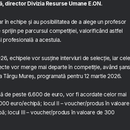
ă, director Divizia Resurse Umane E.ON
.
ar în echipe și au posibilitatea de a alege un profesor
sprijin pe parcursul competiției, valorificând astfel
 profesională a acestuia.
026, echipele vor susține interviuri de selecție, iar cel
ecte vor merge mai departe în competiție, având șan
e la Târgu Mureș, programată pentru 12 martie 2026.
ală de peste 6.600 de euro, vor fi acordate celor mai
.000 euro/echipă; locul II – voucher/produs în valoare
; locul III – voucher/produs în valoare de 300