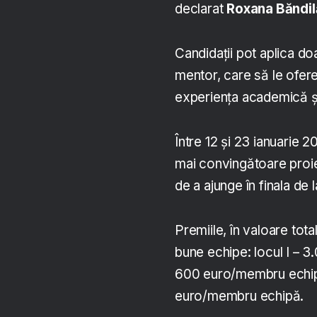
declarat
Roxana Băndil
Candidații pot aplica do
mentor, care să le ofere 
experiența academică și
Între 12 și 23 ianuarie 2
mai convingătoare proi
de a ajunge în finala d
Premiile, în valoare tot
bune echipe: locul I – 3
600 euro/membru echipă
euro/membru echipă.