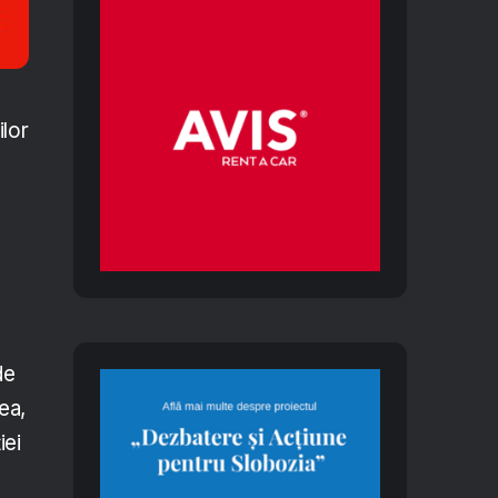
ilor
de
ea,
iei