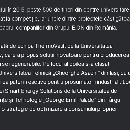
ui în 2015, peste 500 de tineri din centre universitare
pat la competiție, iar unele dintre proiectele câștigăto
 cadrul companiilor din Grupul E.ON din România.
igată de echipa ThermoVault de la Universitatea
v, care a propus soluții inovatoare pentru producerea 
rse regenerabile. Pe locul al doilea s-a clasat
Universitatea Tehnică „Gheorghe Asachi” din Iași, cu 
ea puterii reactive pentru prosumatorii industriali. Lo
ipei Smart Energy Solutions de la Universitatea de
ințe și Tehnologie „George Emil Palade” din Târgu
 o strategie de optimizare a consumului propriei