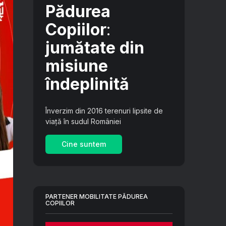
Pădurea
Copiilor
:
jumătate din
misiune
îndeplinită
Înverzim din 2016 terenuri lipsite de
viață în sudul României
Cine suntem
PARTENER MOBILITATE PĂDUREA
COPIILOR