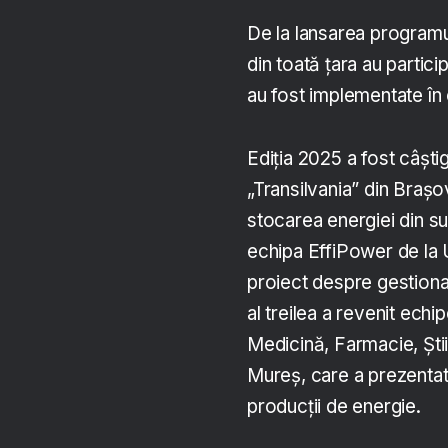
De la lansarea programul
din toată țara au partici
au fost implementate în
Ediția 2025 a fost câșt
„Transilvania” din Brașo
stocarea energiei din su
echipa EffiPower de la 
proiect despre gestionar
al treilea a revenit ech
Medicină, Farmacie, Ști
Mureș, care a prezentat
producții de energie.