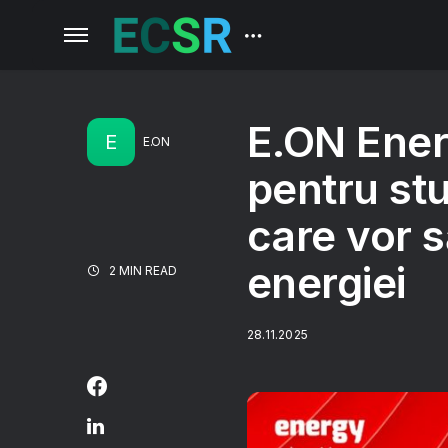
E.ON Ener
E
E.ON
pentru stu
care vor s
energiei
2 MIN READ
28.11.2025