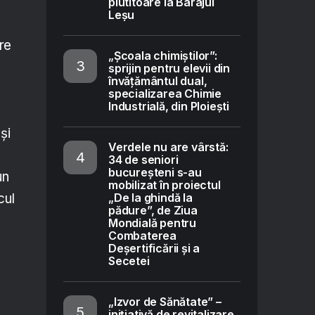
plutitoare la Barajul
Leșu
are
„Școala chimiștilor”:
sprijin pentru elevii din
învățământul dual,
specializarea Chimie
Industrială, din Ploiești
și
Verdele nu are vârstă:
34 de seniori
bucureșteni s-au
un
mobilizat în proiectul
cul
„De la ghindă la
pădure”, de Ziua
Mondială pentru
Combaterea
Deșertificării și a
Secetei
„Izvor de Sănătate” –
inițiativă de revitalizare