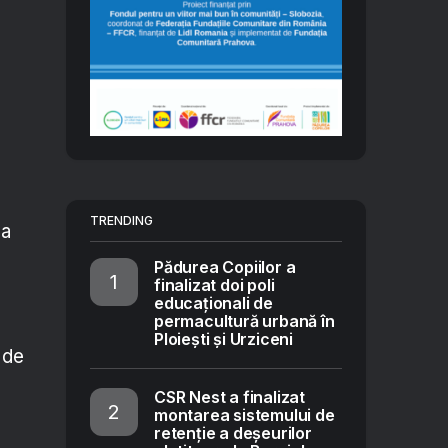
e
TRENDING
sa
Pădurea Copiilor a
finalizat doi poli
educaționali de
permacultură urbană în
Ploiești și Urziceni
 de
CSR Nest a finalizat
montarea sistemului de
retenție a deșeurilor