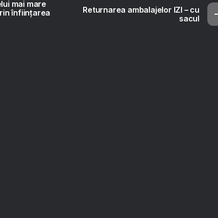
elui mai mare
Returnarea ambalajelor IZI – cu
rin înființarea
sacul