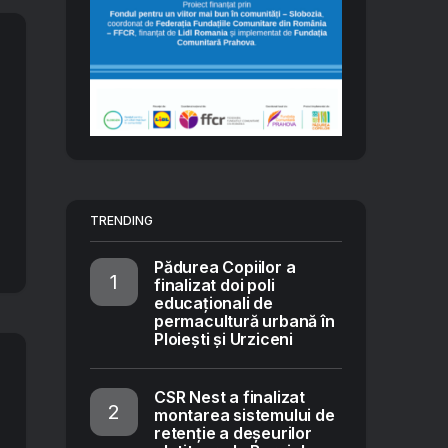
TRENDING
Pădurea Copiilor a
finalizat doi poli
educaționali de
permacultură urbană în
Ploiești și Urziceni
CSR Nest a finalizat
montarea sistemului de
retenție a deșeurilor