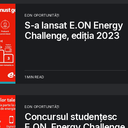
E.ON
OPORTUNITĂȚI
S-a lansat E.ON Energy
Challenge, ediția 2023
1 MIN READ
E.ON
OPORTUNITĂȚI
Concursul studențesc
E.ON, Energy Challenge