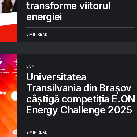
transforme viitorul
energiei
2 MIN READ
E.ON
Universitatea
Transilvania din Brașov
câștigă competiția E.ON
Energy Challenge 2025
2 MIN READ