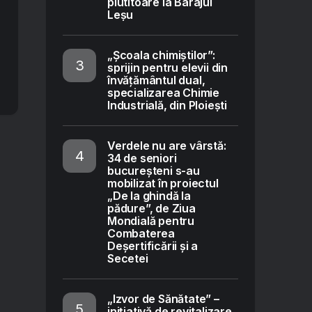
plutitoare la Barajul
Leșu
„Școala chimiștilor”:
sprijin pentru elevii din
învățământul dual,
specializarea Chimie
Industrială, din Ploiești
Verdele nu are vârstă:
34 de seniori
bucureșteni s-au
mobilizat în proiectul
„De la ghindă la
pădure”, de Ziua
Mondială pentru
Combaterea
Deșertificării și a
Secetei
„Izvor de Sănătate” –
inițiativă de revitalizare