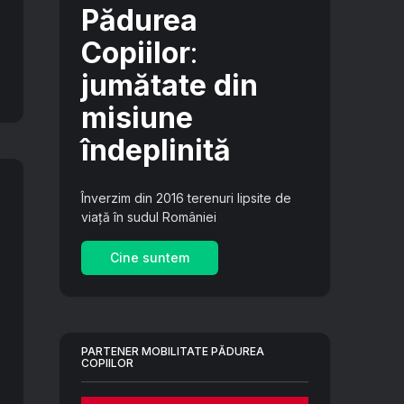
Pădurea
Copiilor
:
jumătate din
misiune
îndeplinită
Înverzim din 2016 terenuri lipsite de
viață în sudul României
Cine suntem
PARTENER MOBILITATE PĂDUREA
COPIILOR