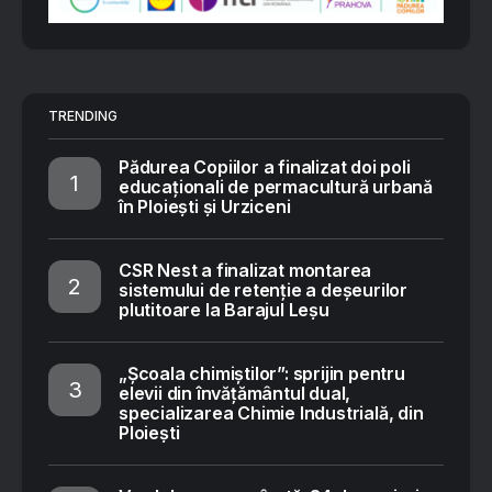
TRENDING
Pădurea Copiilor a finalizat doi poli
educaționali de permacultură urbană
în Ploiești și Urziceni
CSR Nest a finalizat montarea
sistemului de retenție a deșeurilor
plutitoare la Barajul Leșu
„Școala chimiștilor”: sprijin pentru
elevii din învățământul dual,
specializarea Chimie Industrială, din
Ploiești