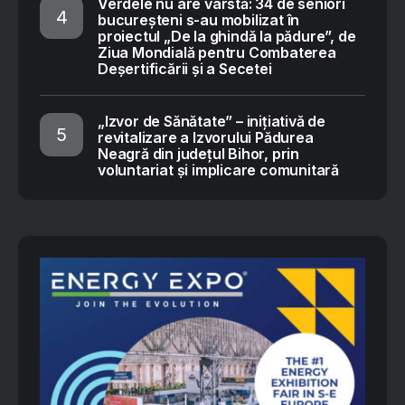
Verdele nu are vârstă: 34 de seniori
bucureșteni s-au mobilizat în
proiectul „De la ghindă la pădure”, de
Ziua Mondială pentru Combaterea
Deșertificării și a Secetei
„Izvor de Sănătate” – inițiativă de
revitalizare a Izvorului Pădurea
Neagră din județul Bihor, prin
voluntariat și implicare comunitară