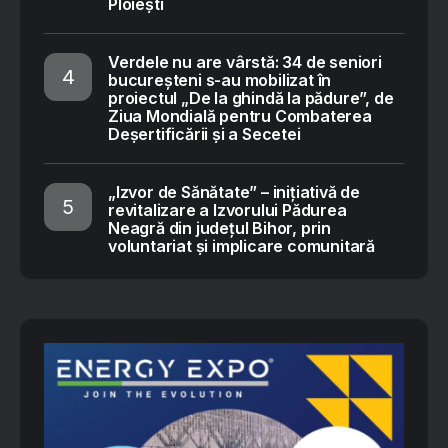
Ploiești
Verdele nu are vârstă: 34 de seniori
bucureșteni s-au mobilizat în
proiectul „De la ghindă la pădure”, de
Ziua Mondială pentru Combaterea
Deșertificării și a Secetei
„Izvor de Sănătate” – inițiativă de
revitalizare a Izvorului Pădurea
Neagră din județul Bihor, prin
voluntariat și implicare comunitară