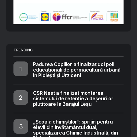
TRENDING
Pădurea Copiilor a finalizat doi poli
educaționali de permacultură urbană
în Ploiești și Urziceni
CSR Nest a finalizat montarea
sistemului de retenție a deșeurilor
plutitoare la Barajul Leșu
„Școala chimiștilor”: sprijin pentru
elevii din învățământul dual,
specializarea Chimie Industrială, din