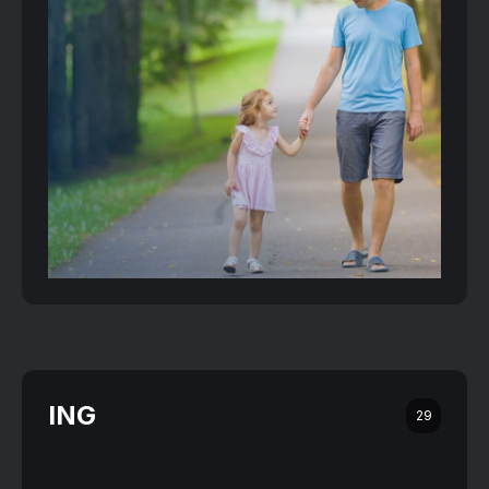
ING
29