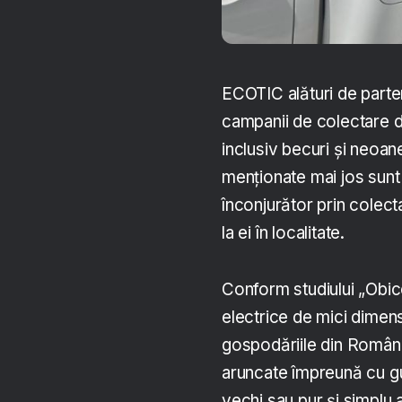
ECOTIC alături de parte
campanii de colectare d
inclusiv becuri și neoane,
menționate mai jos sunt î
înconjurător prin colect
la ei în localitate.
Conform studiului „Obice
electrice de mici dimen
gospodăriile din Români
aruncate împreună cu gun
vechi sau pur și simplu 