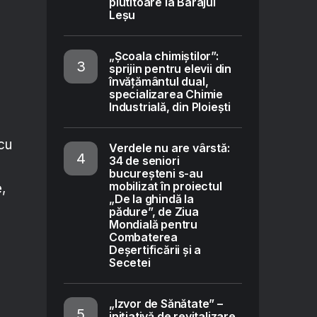
plutitoare la Barajul
Leșu
„Școala chimiștilor”:
sprijin pentru elevii din
învățământul dual,
specializarea Chimie
Industrială, din Ploiești
cu
Verdele nu are vârstă:
34 de seniori
bucureșteni s-au
mobilizat în proiectul
,
„De la ghindă la
e
pădure”, de Ziua
Mondială pentru
Combaterea
Deșertificării și a
Secetei
„Izvor de Sănătate” –
inițiativă de revitalizare