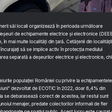
nerii săi locali organizează în perioada următoare
eșeuri de echipamente electrice și electronice (DEEE
 în mai multe localități din țară. Cetățenii din localități
ncurajați să se implice activ în protecția mediului
area separată a deșeurilor electrice și electronice, ch
iurile populației României cu privire la echipamentele
siuni” dezvoltat de ECOTIC în 2022, doar 8,4% din
a se debarasează corect de acestea, iar restul sunt
oiul menajer, predate colectorilor informali de fier
abandonate pe spațiul public. Acest lucru este cauzat