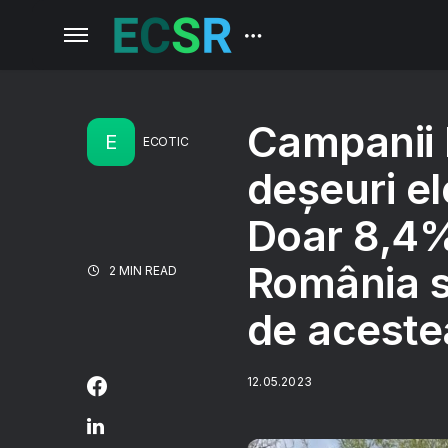
Campanii 
E
ECOTIC
deșeuri el
Doar 8,4%
România s
2 MIN READ
de aceste
12.05.2023