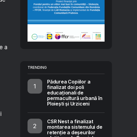
e
e a
TRENDING
Pădurea Copiilor a
finalizat doi poli
educaționali de
permacultură urbană în
Ploiești și Urziceni
i
CSR Nest a finalizat
montarea sistemului de
retenție a deșeurilor