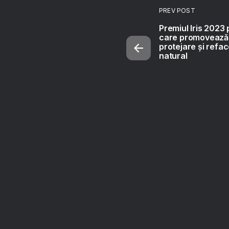
PREV POST
Premiul Iris 2023 
care promovează 
protejare și refa
natural