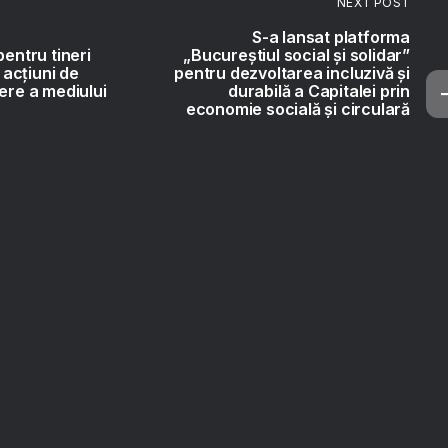
NEXT POST
S-a lansat platforma
pentru tineri
„Bucureștiul social și solidar”
acțiuni de
pentru dezvoltarea incluzivă și
cere a mediului
durabilă a Capitalei prin
economie socială și circulară