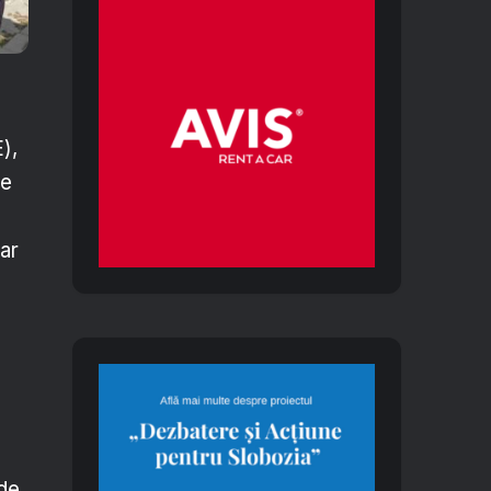
),
le
iar
 de