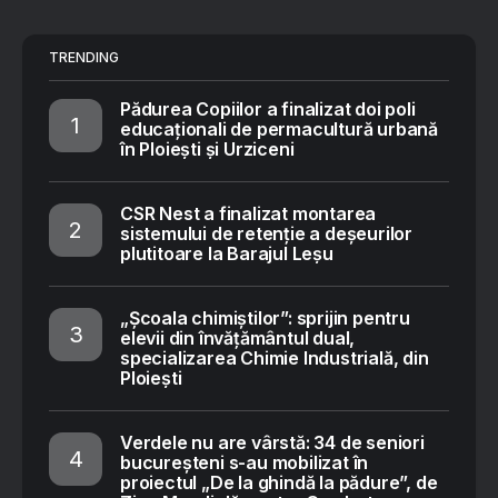
TRENDING
Pădurea Copiilor a finalizat doi poli
educaționali de permacultură urbană
în Ploiești și Urziceni
CSR Nest a finalizat montarea
sistemului de retenție a deșeurilor
plutitoare la Barajul Leșu
„Școala chimiștilor”: sprijin pentru
elevii din învățământul dual,
specializarea Chimie Industrială, din
Ploiești
Verdele nu are vârstă: 34 de seniori
bucureșteni s-au mobilizat în
proiectul „De la ghindă la pădure”, de