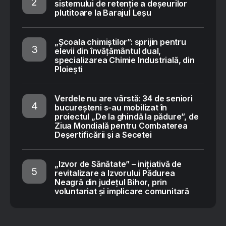
sistemului de retenție a deșeurilor
plutitoare la Barajul Leșu
„Școala chimiștilor”: sprijin pentru
elevii din învățământul dual,
specializarea Chimie Industrială, din
Ploiești
Verdele nu are vârstă: 34 de seniori
bucureșteni s-au mobilizat în
proiectul „De la ghindă la pădure”, de
Ziua Mondială pentru Combaterea
Deșertificării și a Secetei
„Izvor de Sănătate” – inițiativă de
revitalizare a Izvorului Pădurea
Neagră din județul Bihor, prin
voluntariat și implicare comunitară