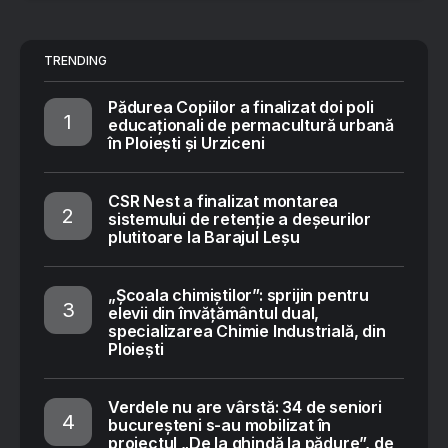
TRENDING
Pădurea Copiilor a finalizat doi poli
educaționali de permacultură urbană
în Ploiești și Urziceni
CSR Nest a finalizat montarea
sistemului de retenție a deșeurilor
plutitoare la Barajul Leșu
„Școala chimiștilor”: sprijin pentru
elevii din învățământul dual,
specializarea Chimie Industrială, din
Ploiești
Verdele nu are vârstă: 34 de seniori
bucureșteni s-au mobilizat în
proiectul „De la ghindă la pădure”, de