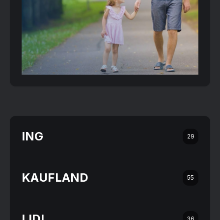
ING
29
KAUFLAND
55
LIDL
36